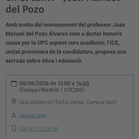
del Pozo
Amb motiu del nomenament del professor Joan
Manuel del Pozo Álvarez com a doctor honoris
causa per la UPC aquest curs acadèmic, l’ICE,
unitat promotora de la candidatura, proposa una
xerrada sobre ètica i educació.
h
08/06/2026
de
12:00
a
14:00
t
(Europe/Madrid / UTC200)
t
Sala d’Actes de l’Edifici Vèrtex. Campus Nord
p
s
Sandra Soler
:
(34) 93 112 08 35
/