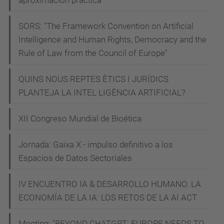
e
l
SORS: "The Framework Convention on Artificial
-
Intelligence and Human Rights, Democracy and the
d
Rule of Law from the Council of Europe"
e
l
QUINS NOUS REPTES ÈTICS I JURÍDICS
-
PLANTEJA LA INTEL·LIGÈNCIA ARTIFICIAL?
p
XII Congreso Mundial de Bioética
o
z
Jornada: Gaixa X - impulso definitivo a los
o
Espacios de Datos Sectoriales
Conferència:
Ètica
IV ENCUENTRO IA & DESARROLLO HUMANO. LA
per
ECONOMÍA DE LA IA: LOS RETOS DE LA AI ACT
a
una
Meeting: "BEYOND CHATGPT: EUROPE NEEDS TO