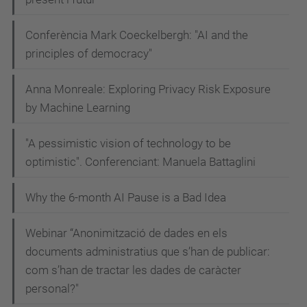
per
Conferència Mark Coeckelbergh: "AI and the
la
principles of democracy"
UPC
aquest
Anna Monreale: Exploring Privacy Risk Exposure
curs
by Machine Learning
acadèmic,
l’ICE,
"A pessimistic vision of technology to be
unitat
optimistic". Conferenciant: Manuela Battaglini
promotora
de
Why the 6-month AI Pause is a Bad Idea
la
Webinar “Anonimització de dades en els
candidatura,
documents administratius que s’han de publicar:
proposa
com s’han de tractar les dades de caràcter
una
personal?"
xerrada