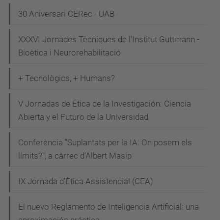
c
30 Aniversari CERec - UAB
a
n
XXXVI Jornades Tècniques de l'Institut Guttmann -
v
Bioètica i Neurorehabilitació
i
+ Tecnològics, + Humans?
-
j
V Jornadas de Ética de la Investigación: Ciencia
o
Abierta y el Futuro de la Universidad
a
n
Conferència "Suplantats per la IA: On posem els
-
límits?", a càrrec d'Albert Masip
m
a
IX Jornada d'Ètica Assistencial (CEA)
n
El nuevo Reglamento de Inteligencia Artificial: una
u
aproximación práctica