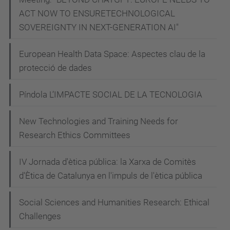
educació
ACT NOW TO ENSURETECHNOLOGICAL
en
SOVEREIGNTY IN NEXT-GENERATION AI"
el
European Health Data Space: Aspectes clau de la
canvi
protecció de dades
-
Joan
Píndola L’IMPACTE SOCIAL DE LA TECNOLOGIA
Manuel
del
New Technologies and Training Needs for
Pozo
Research Ethics Committees
2026-
06-
IV Jornada d'ètica pública: la Xarxa de Comitès
08T12:00:00+02:00
d'Ètica de Catalunya en l'impuls de l'ètica pública
2026-
Social Sciences and Humanities Research: Ethical
06-
Challenges
08T14:00:00+02:00