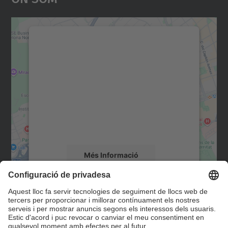
Necessitem el vostre
consentiment per carregar el
servei Google Maps!
Utilitzem un servei de tercers per incrustar
contingut del mapa que pugui recollir dades
sobre la vostra activitat. Reviseu-ne els
detalls i accepteu el servei per veure el
mapa.
Més Informació
Accepta
Contacte
powered by
Usercentrics Consent
Management Platform