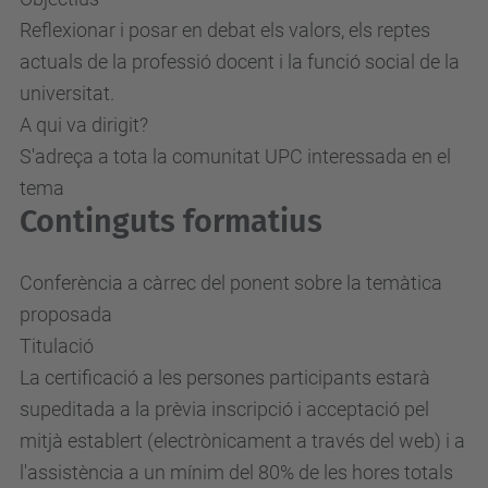
i
Reflexionar i posar en debat els valors, els reptes
t
actuals de la professió docent i la funció social de la
a
universitat.
t
A qui va dirigit?
/
S'adreça a tota la comunitat UPC interessada en el
e
tema
s
Continguts formatius
d
e
Conferència a càrrec del ponent sobre la temàtica
v
proposada
e
Titulació
n
La certificació a les persones participants estarà
i
supeditada a la prèvia inscripció i acceptació pel
m
mitjà establert (electrònicament a través del web) i a
e
l'assistència a un mínim del 80% de les hores totals