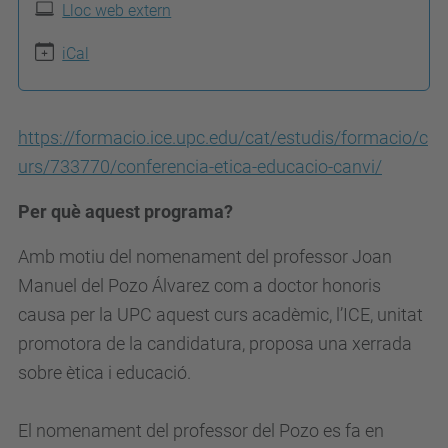
/
Lloc web extern
c
iCal
o
m
i
https://formacio.ice.upc.edu/cat/estudis/formacio/c
t
urs/733770/conferencia-etica-educacio-canvi/
e
Per què aquest programa?
-
e
Amb motiu del nomenament del professor Joan
t
Manuel del Pozo Álvarez com a doctor honoris
i
causa per la UPC aquest curs acadèmic, l’ICE, unitat
c
promotora de la candidatura, proposa una xerrada
a
sobre ètica i educació.
.
u
El nomenament del professor del Pozo es fa en
p