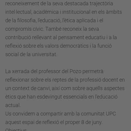
reconeixement de la seva destacada trajectòria
c
intel·lectual, acadèmica i institucional en els àmbits
.
de la filosofia, l’educació, l’ètica aplicada i el
e
compromís cívic. També reconeix la seva
d
contribució rellevant al pensament educatiu i a la
u
reflexió sobre els valors democràtics i la funció
/
social de la universitat.
c
a
La xerrada del professor del Pozo permetrà
/
reflexionar sobre els reptes de la professió docent en
a
un context de canvi, així com sobre aquells aspectes
c
ètics que han esdevingut essencials en l’educació
t
actual.
u
Us convidem a compartir amb la comunitat UPC
a
aquest espai de reflexió el proper 8 de juny.
l
Objectius