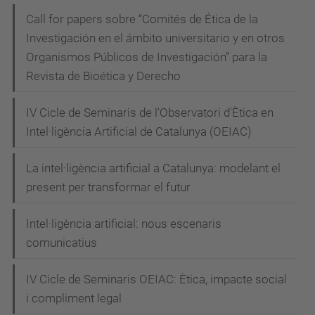
-
Call for papers sobre “Comités de Ética de la
e
Investigación en el ámbito universitario y en otros
d
Organismos Públicos de Investigación” para la
u
Revista de Bioética y Derecho
c
a
IV Cicle de Seminaris de l'Observatori d'Ètica en
c
Intel·ligència Artificial de Catalunya (OEIAC)
i
o
La intel·ligència artificial a Catalunya: modelant el
-
present per transformar el futur
e
Intel·ligència artificial: nous escenaris
n
comunicatius
-
e
IV Cicle de Seminaris OEIAC: Ètica, impacte social
l
i compliment legal
-