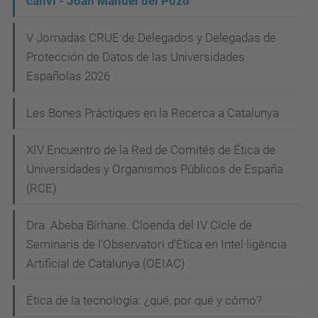
canvi - Joan Manuel del Pozo
e
g
t
V Jornadas CRUE de Delegados y Delegadas de
a
i
Protección de Datos de las Universidades
c
c
Españolas 2026
i
a
Les Bones Pràctiques en la Recerca a Catalunya
-
ó
p
XIV Encuentro de la Red de Comités de Ética de
e
Universidades y Organismos Públicos de España
r
(RCE)
-
a
Dra. Abeba Birhane. Cloenda del IV Cicle de
-
Seminaris de l’Observatori d’Ètica en Intel·ligència
u
Artificial de Catalunya (OEIAC)
n
a
Ética de la tecnología: ¿qué, por qué y cómo?