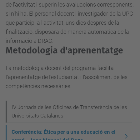
n
de l'activitat i superin les avaluacions corresponents,
t
si n'hi ha. El personal docent i investigador de la UPC
s
que participi a l'activitat, uns dies després de la
/
finalització, disposarà de manera automàtica de la
c
informació a DRAC.
o
Metodologia d'aprenentatge
n
f
La metodologia docent del programa facilita
e
l'aprenentatge de l'estudiantat i l'assoliment de les
r
competències necessàries.
e
n
N
IV Jornada de les Oficines de Transferència de les
c
Universitats Catalanes
a
i
v
a
Conferència: Ètica per a una educació en el
-
e