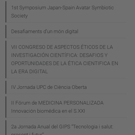
Amb
1st Symposium Japan-Spain Avatar Symbiotic
motiu
Society
del
nomenament
Desafiaments d’un món digital
del
professor
VII CONGRESO DE ASPECTOS ÉTICOS DE LA
INVESTIGACIÓN CIENTÍFICA: DESAFIOS Y
Joan
OPORTUNIDADES DE LA ÉTICA CIENTIFICA EN
Manuel
LA ERA DIGITAL
del
Pozo
IV Jornada UPC de Ciència Oberta
Álvarez
com
II Fórum de MEDICINA PERSONALIZADA
a
Innovación biomédica en el S.XXI
doctor
honoris
2a Jornada Anual del GIPS “Tecnologia i salut:
causa
present i futur”