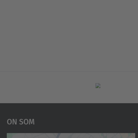
On Som