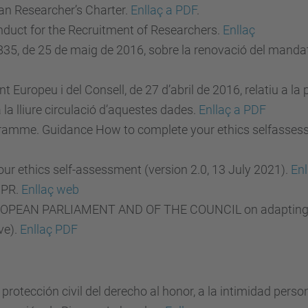
an Researcher’s Charter.
Enllaç a PDF
.
duct for the Recruitment of Researchers.
Enllaç
5, de 25 de maig de 2016, sobre la renovació del mandat 
uropeu i del Consell, de 27 d’abril de 2016, relatiu a la 
 la lliure circulació d’aquestes dades.
Enllaç a PDF
amme. Guidance How to complete your ethics selfassessm
r ethics self-assessment (version 2.0, 13 July 2021).
Enl
DPR.
Enllaç web
OPEAN PARLIAMENT AND OF THE COUNCIL on adapting non-co
ive).
Enllaç PDF
rotección civil del derecho al honor, a la intimidad person