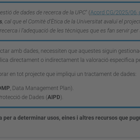
estió de dades de recerca de la UPC
" (
Acord CG/2025/06
,
s
,
cal que el Comitè d’Ètica de la Universitat avaluï el proje
 recerca i l’adequació de les tècniques que es fan servir pe
ractar amb dades, necessiten que aquestes siguin gestiona
ca directament o indirectament la valoració específica pe
ar en tot projecte que impliqui un tractament de dades:
DMP
, Data Management Plan).
Protecció de Dades (
AIPD
).
per a determinar usos, eines i altres recursos que puguin 