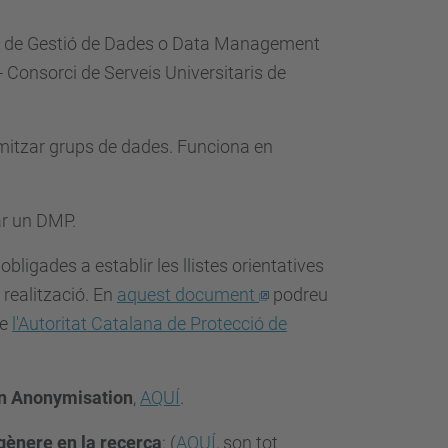
 Pla de Gestió de Dades o Data Management
 Consorci de Serveis Universitaris de
imitzar grups de dades. Funciona en
ar un DMP.
obligades a establir les llistes orientatives
realització. En
aquest document
podreu
de
l'Autoritat Catalana de Protecció de
on Anonymisation
,
AQUÍ
.
 gènere en la recerca
: (
AQUÍ
, son tot