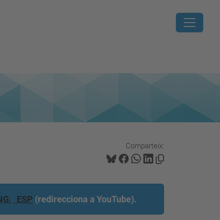
Comparteix:
NG
,
ESP
(
redirecciona a YouTube).