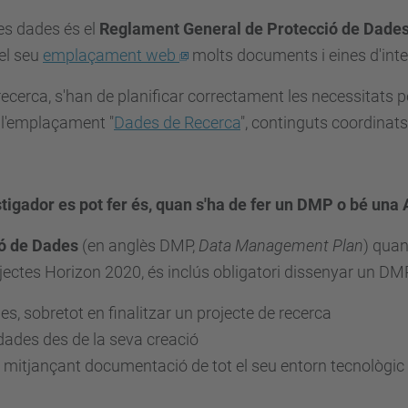
les dades és el
Reglament General de Protecció de Dade
el seu
emplaçament web
molts documents i eines d'int
cerca, s'han de planificar correctament les necessitats pe
s l'emplaçament "
Dades de Recerca
", continguts coordinats
tigador es pot fer és, quan s'ha de fer un DMP o bé una
ió de Dades
(en anglès DMP,
Data Management Plan
) quan
ectes Horizon 2020, és inclús obligatori dissenyar un DMP
s, sobretot en finalitzar un projecte de recerca
s dades des de la seva creació
 mitjançant documentació de tot el seu entorn tecnològic