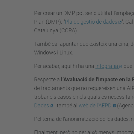
Per crear un DMP pot ser d'utilitat l'empl
Plan (DMP): "
Pla de gestió de dades
". Ca
Catalunya (CORA).
També cal apuntar que existeix una eina, de 
Windows i Linux.
Per acabar, aquí hi ha una
infografia
que 
Respecte a
l’
Avaluació de l'Impacte en la
de tractaments que no requereixen una AIPD
trobar els casos en els quals es necessita
Dades
i també al
web de l'AEPD
(Agenci
Pel tema de l'anonimització de les dades, 
Finalment, però no per això menys importan