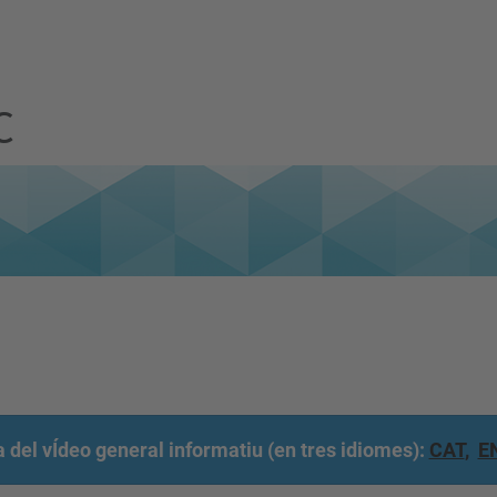
C
 del vÍdeo general informatiu (en tres idiomes):
CAT
,
E