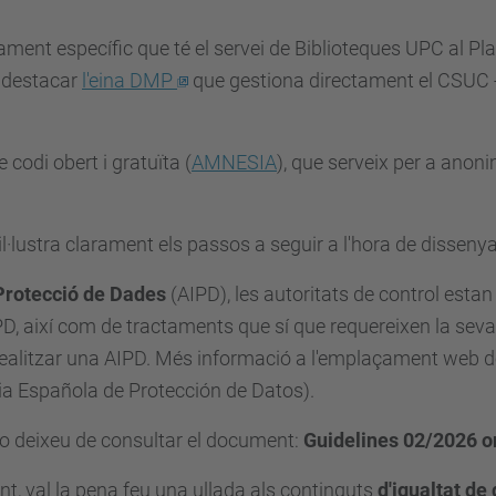
açament específic que té el servei de Biblioteques UPC al
l destacar
l'eina DMP
que gestiona directament el CSUC -
codi obert i gratuïta (
AMNESIA
), que serveix per a anon
il·lustra clarament els passos a seguir a l'hora de disseny
 Protecció de Dades
(AIPD), les autoritats de control estan 
, així com de tractaments que sí que requereixen la seva 
 realitzar una AIPD. Més informació a l'emplaçament web 
a Española de Protección de Datos).
no deixeu de consultar el document:
Guidelines 02/2026 
t, val la pena feu una ullada als continguts
d'igualtat de