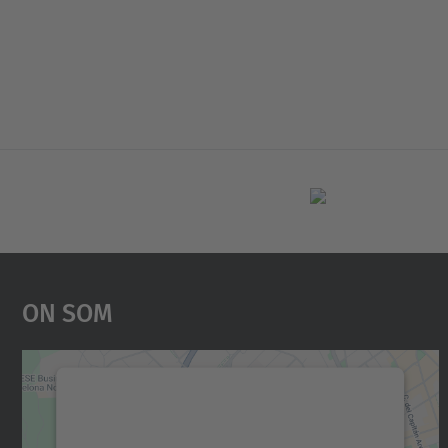
On Som
Necessitem el vostre consentiment
per carregar el servei Google Maps!