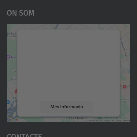
On Som
Necessitem el vostre
consentiment per carregar el
servei Google Maps!
Utilitzem un servei de tercers per incrustar
contingut del mapa que pugui recollir dades
sobre la vostra activitat. Reviseu-ne els
detalls i accepteu el servei per veure el
mapa.
Més Informació
Accepta
Contacte
powered by
Usercentrics Consent