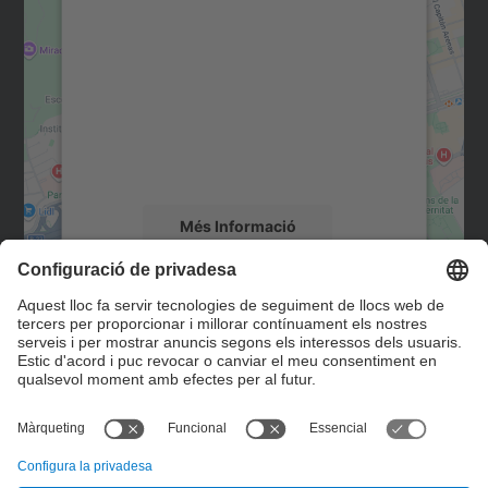
consentiment per carregar el
servei Google Maps!
Utilitzem un servei de tercers per incrustar
contingut del mapa que pugui recollir dades
sobre la vostra activitat. Reviseu-ne els
detalls i accepteu el servei per veure el
mapa.
Més Informació
Accepta
Contacte
powered by
Usercentrics Consent
Management Platform
Formulari de contacte