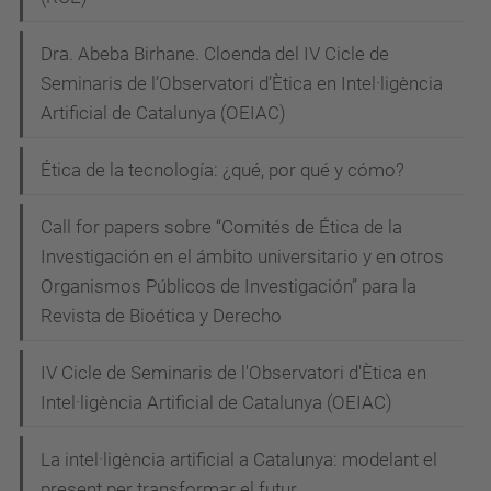
e
Dra. Abeba Birhane. Cloenda del IV Cicle de
v
Seminaris de l’Observatori d’Ètica en Intel·ligència
e
Artificial de Catalunya (OEIAC)
n
i
Ética de la tecnología: ¿qué, por qué y cómo?
m
e
Call for papers sobre “Comités de Ética de la
n
Investigación en el ámbito universitario y en otros
t
Organismos Públicos de Investigación” para la
s
Revista de Bioética y Derecho
/
IV Cicle de Seminaris de l'Observatori d'Ètica en
1
Intel·ligència Artificial de Catalunya (OEIAC)
s
t
La intel·ligència artificial a Catalunya: modelant el
-
present per transformar el futur