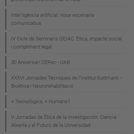
s
y
Intel·ligència artificial: nous escenaris
m
comunicatius
p
o
IV Cicle de Seminaris OEIAC: Ètica, impacte social
s
i compliment legal
i
30 Aniversari CERec - UAB
u
m
XXXVI Jornades Tècniques de l'Institut Guttmann -
-
Bioètica i Neurorehabilitació
j
a
+ Tecnològics, + Humans?
p
a
V Jornadas de Ética de la Investigación: Ciencia
n
Abierta y el Futuro de la Universidad
-