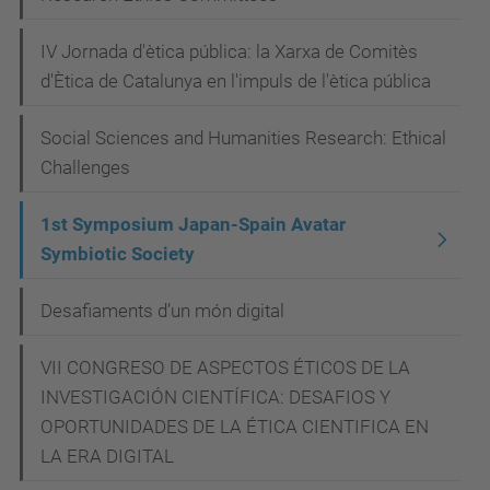
1st
Symposium
IV Jornada d'ètica pública: la Xarxa de Comitès
Japan-
d'Ètica de Catalunya en l'impuls de l'ètica pública
Spain
Avatar
Social Sciences and Humanities Research: Ethical
Symbiotic
Challenges
Society
2023-
1st Symposium Japan-Spain Avatar
Symbiotic Society
11-
03T00:00:00+01:00
Desafiaments d’un món digital
2023-
11-
VII CONGRESO DE ASPECTOS ÉTICOS DE LA
03T23:59:59+01:00
INVESTIGACIÓN CIENTÍFICA: DESAFIOS Y
OPORTUNIDADES DE LA ÉTICA CIENTIFICA EN
LA ERA DIGITAL