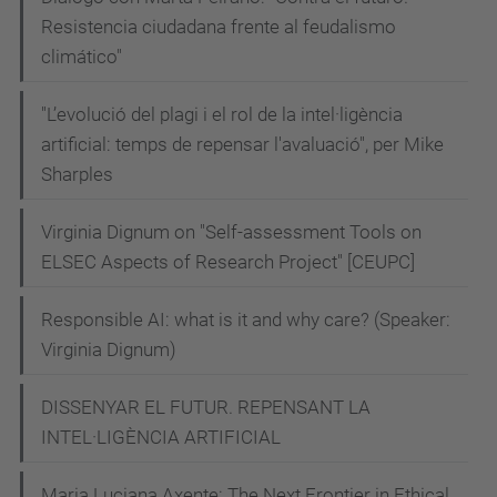
Resistencia ciudadana frente al feudalismo
climático"
"L’evolució del plagi i el rol de la intel·ligència
artificial: temps de repensar l'avaluació", per Mike
Sharples
Virginia Dignum on "Self-assessment Tools on
ELSEC Aspects of Research Project" [CEUPC]
Responsible AI: what is it and why care? (Speaker:
Virginia Dignum)
DISSENYAR EL FUTUR. REPENSANT LA
INTEL·LIGÈNCIA ARTIFICIAL
Maria Luciana Axente: The Next Frontier in Ethical