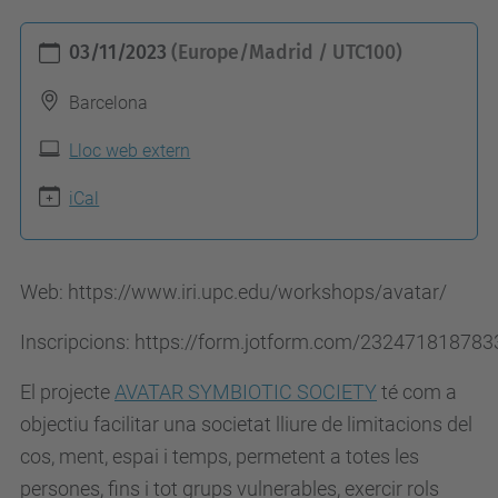
h
03/11/2023
(Europe/Madrid / UTC100)
t
t
Barcelona
p
Lloc web extern
s
:
iCal
/
/
Web: https://www.iri.upc.edu/workshops/avatar/
c
o
Inscripcions: https://form.jotform.com/23247181878
m
El projecte
AVATAR SYMBIOTIC SOCIETY
té com a
i
objectiu facilitar una societat
lliure de limitacions del
t
cos, ment, espai i temps
, permetent a totes les
e
persones, fins i tot grups vulnerables, exercir rols
-