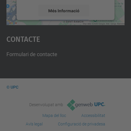
Més Informació
Accepta
Contacte
powered by
Usercentrics Consent
Management Platform
Formulari de contacte
© UPC
Desenvolupat amb
Mapa del lloc
Accessibilitat
Avís legal
Configuració de privadesa