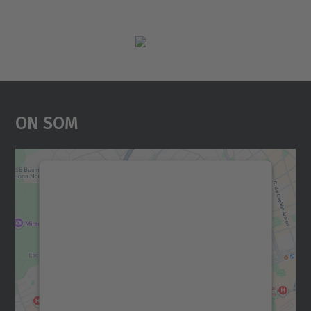
On Som
Necessitem el vostre
consentiment per carregar el
servei Google Maps!
Utilitzem un servei de tercers per incrustar
contingut del mapa que pugui recollir dades
sobre la vostra activitat. Reviseu-ne els
detalls i accepteu el servei per veure el
mapa.