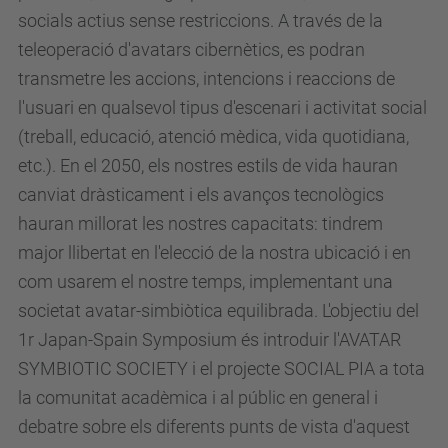
socials actius sense restriccions. A través de la
e
teleoperació d'avatars cibernètics, es podran
t
transmetre les accions, intencions i reaccions de
i
l'usuari en qualsevol tipus d'escenari i activitat social
c
(treball, educació, atenció mèdica, vida quotidiana,
a
etc.). En el 2050, els nostres estils de vida hauran
.
canviat dràsticament i els avanços tecnològics
u
hauran millorat les nostres capacitats: tindrem
p
major llibertat en l'elecció de la nostra ubicació i en
c
com usarem el nostre temps, implementant una
.
societat avatar-simbiòtica equilibrada.
L'objectiu del
e
1r Japan-Spain Symposium
és introduir l'AVATAR
d
SYMBIOTIC SOCIETY i el projecte SOCIAL PIA a tota
u
la comunitat acadèmica i al públic en general i
/
debatre sobre els diferents punts de vista d'aquest
c