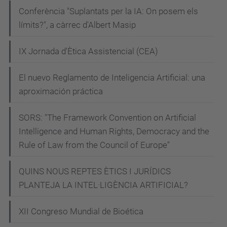
Conferència "Suplantats per la IA: On posem els
s
límits?", a càrrec d'Albert Masip
p
a
IX Jornada d'Ètica Assistencial (CEA)
i
n
El nuevo Reglamento de Inteligencia Artificial: una
-
aproximación práctica
a
v
SORS: "The Framework Convention on Artificial
a
Intelligence and Human Rights, Democracy and the
Rule of Law from the Council of Europe"
t
a
QUINS NOUS REPTES ÈTICS I JURÍDICS
r
PLANTEJA LA INTEL·LIGÈNCIA ARTIFICIAL?
-
s
XII Congreso Mundial de Bioética
y