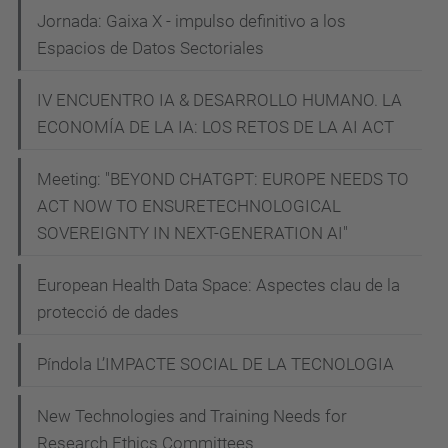
m
Jornada: Gaixa X - impulso definitivo a los
b
Espacios de Datos Sectoriales
i
IV ENCUENTRO IA & DESARROLLO HUMANO. LA
o
ECONOMÍA DE LA IA: LOS RETOS DE LA AI ACT
t
i
Meeting: "BEYOND CHATGPT: EUROPE NEEDS TO
c
ACT NOW TO ENSURETECHNOLOGICAL
-
SOVEREIGNTY IN NEXT-GENERATION AI"
s
o
European Health Data Space: Aspectes clau de la
c
protecció de dades
i
e
Píndola L’IMPACTE SOCIAL DE LA TECNOLOGIA
t
New Technologies and Training Needs for
y
Research Ethics Committees