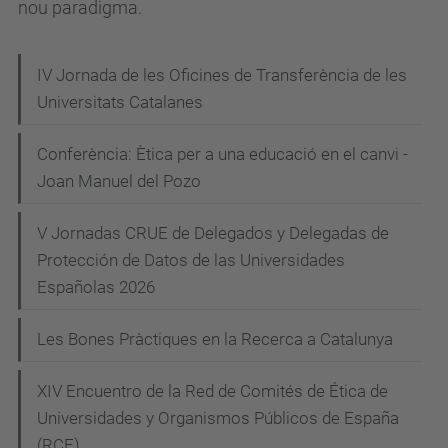
nou paradigma.
a
/
a
N
IV Jornada de les Oficines de Transferència de les
c
Universitats Catalanes
a
t
v
u
Conferència: Ètica per a una educació en el canvi -
e
Joan Manuel del Pozo
a
g
l
V Jornadas CRUE de Delegados y Delegadas de
i
a
Protección de Datos de las Universidades
t
c
Españolas 2026
a
i
t
Les Bones Pràctiques en la Recerca a Catalunya
ó
/
e
XIV Encuentro de la Red de Comités de Ética de
s
Universidades y Organismos Públicos de España
d
(RCE)