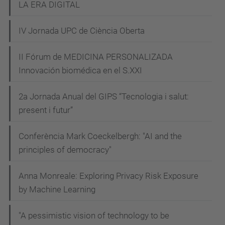
número
LA ERA DIGITAL
de
IV Jornada UPC de Ciència Oberta
la
col·lecció
II Fórum de MEDICINA PERSONALIZADA
Diàlegs
Innovación biomédica en el S.XXI
UPCArts.
Serà
2a Jornada Anual del GIPS “Tecnologia i salut:
una
present i futur”
xerrada
oberta
Conferència Mark Coeckelbergh: "AI and the
a
principles of democracy"
tot
Anna Monreale: Exploring Privacy Risk Exposure
el
by Machine Learning
públic
i
"A pessimistic vision of technology to be
la