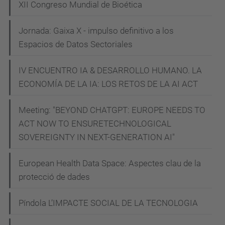
i
XII Congreso Mundial de Bioética
a
l
Jornada: Gaixa X - impulso definitivo a los
-
Espacios de Datos Sectoriales
i
IV ENCUENTRO IA & DESARROLLO HUMANO. LA
-
ECONOMÍA DE LA IA: LOS RETOS DE LA AI ACT
t
e
Meeting: "BEYOND CHATGPT: EUROPE NEEDS TO
c
ACT NOW TO ENSURETECHNOLOGICAL
n
SOVEREIGNTY IN NEXT-GENERATION AI"
o
e
European Health Data Space: Aspectes clau de la
t
protecció de dades
i
Píndola L’IMPACTE SOCIAL DE LA TECNOLOGIA
c
a