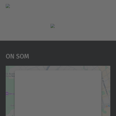
On Som
Necessitem el vostre
consentiment per carregar el
servei Google Maps!
Utilitzem un servei de tercers per incrustar
contingut del mapa que pugui recollir dades
sobre la vostra activitat. Reviseu-ne els