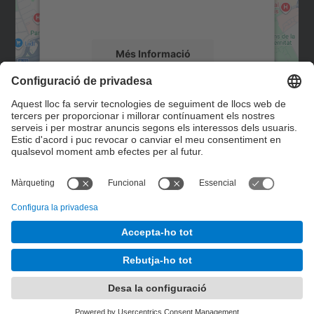
detalls i accepteu el servei per veure el
mapa.
Més Informació
Accepta
Contacte
powered by
Usercentrics Consent
Management Platform
Formulari de contacte
© UPC
Desenvolupat amb
Mapa del lloc
Accessibilitat