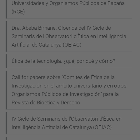
Universidades y Organismos Públicos de España
t
(RCE)
/
e
Dra. Abeba Birhane. Cloenda del IV Cicle de
s
Seminaris de l’Observatori d’Ètica en Intel·ligència
d
Artificial de Catalunya (OEIAC)
e
v
Ética de la tecnología: ¿qué, por qué y cómo?
e
n
Call for papers sobre “Comités de Ética de la
i
Investigación en el ámbito universitario y en otros
m
Organismos Públicos de Investigación” para la
Revista de Bioética y Derecho
e
n
IV Cicle de Seminaris de l'Observatori d'Ètica en
t
Intel·ligència Artificial de Catalunya (OEIAC)
s
/