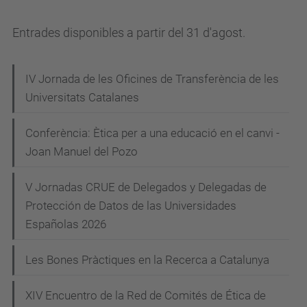
d
Entrades disponibles a partir del 31 d'agost.
u
/
N
c
IV Jornada de les Oficines de Transferència de les
a
Universitats Catalanes
a
/
v
Conferència: Ètica per a una educació en el canvi -
a
e
Joan Manuel del Pozo
c
g
t
V Jornadas CRUE de Delegados y Delegadas de
a
u
Protección de Datos de las Universidades
a
c
Españolas 2026
l
i
i
Les Bones Pràctiques en la Recerca a Catalunya
ó
t
a
XIV Encuentro de la Red de Comités de Ética de