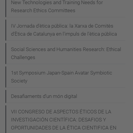
New Technologies and Training Needs for
UPCArts:
Research Ethics Committees
Intel·ligència
artificial
IV Jornada d'ètica pública: la Xarxa de Comitès
i
d'Ètica de Catalunya en l'impuls de l'ètica pública
tecnoètica
2022-
Social Sciences and Humanities Research: Ethical
09-
Challenges
12T18:00:00+02:00
1st Symposium Japan-Spain Avatar Symbiotic
2022-
Society
09-
12T23:59:59+02:00
Desafiaments d’un món digital
Es
tracta
VII CONGRESO DE ASPECTOS ÉTICOS DE LA
del
INVESTIGACIÓN CIENTÍFICA: DESAFIOS Y
primer
OPORTUNIDADES DE LA ÉTICA CIENTIFICA EN