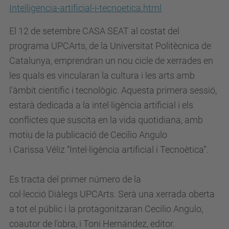
m
Intelligencia-artificial-i-tecnoetica.html
i
El 12 de setembre CASA SEAT al costat del
t
programa UPCArts, de la Universitat Politècnica de
e
Catalunya, emprendran un nou cicle de xerrades en
-
les quals es vincularan la cultura i les arts amb
e
l'àmbit científic i tecnològic. Aquesta primera sessió,
t
estarà dedicada a la intel·ligència artificial i els
i
conflictes que suscita en la vida quotidiana, amb
c
motiu de la publicació de Cecilio Angulo
a
i Carissa Véliz “Intel·ligència artificial i Tecnoètica”.
.
u
Es tracta del primer número de la
p
col·lecció Diàlegs UPCArts. Serà una xerrada oberta
c
a tot el públic i la protagonitzaran
Cecilio Angulo
,
.
coautor de l'obra, i
Toni Hernández
, editor.
e