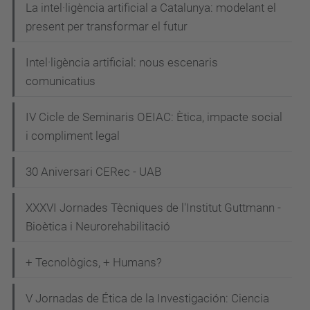
La intel·ligència artificial a Catalunya: modelant el
u
present per transformar el futur
p
c
Intel·ligència artificial: nous escenaris
a
comunicatius
r
IV Cicle de Seminaris OEIAC: Ètica, impacte social
t
i compliment legal
s
-
30 Aniversari CERec - UAB
i
n
XXXVI Jornades Tècniques de l'Institut Guttmann -
t
Bioètica i Neurorehabilitació
e
l
+ Tecnològics, + Humans?
-
V Jornadas de Ética de la Investigación: Ciencia
l