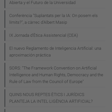
Abierta y el Futuro de la Universidad
i
g
Conferència "Suplantats per la IA: On posem els
e
límits?", a càrrec d'Albert Masip
n
c
IX Jornada d'Ètica Assistencial (CEA)
i
a
El nuevo Reglamento de Inteligencia Artificial: una
-
aproximación práctica
a
SORS: "The Framework Convention on Artificial
r
Intelligence and Human Rights, Democracy and the
t
Rule of Law from the Council of Europe"
i
f
QUINS NOUS REPTES ÈTICS I JURÍDICS
i
PLANTEJA LA INTEL·LIGÈNCIA ARTIFICIAL?
c