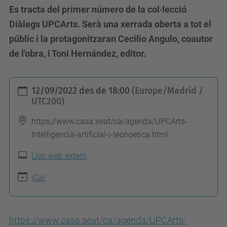
Es tracta del primer número de la col·lecció
Diàlegs UPCArts. Serà una xerrada oberta a tot el
públic i la protagonitzaran Cecilio Angulo, coautor
de l'obra, i Toni Hernández, editor.
h
12/09/2022
des de
18:00
(Europe/Madrid /
t
UTC200)
t
https://www.casa.seat/ca/agenda/UPCArts-
p
Intelligencia-artificial-i-tecnoetica.html
s
Lloc web extern
:
/
iCal
/
c
o
https://www.casa.seat/ca/agenda/UPCArts-