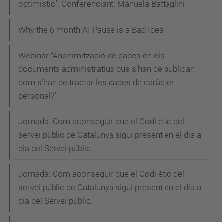
optimistic". Conferenciant: Manuela Battaglini
protagonitzaran
Cecilio
Why the 6-month AI Pause is a Bad Idea
Angulo,
coautor
Webinar “Anonimització de dades en els
de
documents administratius que s’han de publicar:
l'obra,
com s’han de tractar les dades de caràcter
personal?"
i
Toni
Jornada: Com aconseguir que el Codi ètic del
Hernández,
servei públic de Catalunya sigui present en el dia a
editor.
dia del Servei públic.
Jornada: Com aconseguir que el Codi ètic del
servei públic de Catalunya sigui present en el dia a
dia del Servei públic.