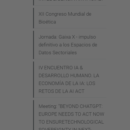
i
t
XII Congreso Mundial de
z
Bioética
a
Jornada: Gaixa X - impulso
c
definitivo a los Espacios de
i
Datos Sectoriales
o
-
IV ENCUENTRO IA &
d
DESARROLLO HUMANO. LA
e
ECONOMÍA DE LA IA: LOS
-
RETOS DE LA AI ACT
d
a
Meeting: "BEYOND CHATGPT:
d
EUROPE NEEDS TO ACT NOW
e
TO ENSURETECHNOLOGICAL
s
SOVEREIGNTY IN NEXT-