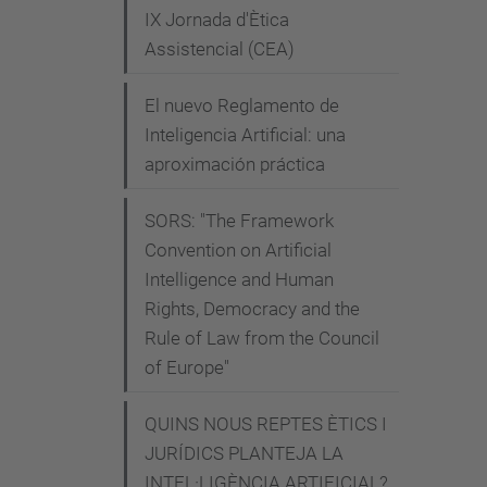
IX Jornada d'Ètica
i
Assistencial (CEA)
n
a
El nuevo Reglamento de
r
Inteligencia Artificial: una
-
aproximación práctica
2
0
SORS: "The Framework
1
Convention on Artificial
c
Intelligence and Human
Rights, Democracy and the
a
Rule of Law from the Council
n
of Europe"
o
n
QUINS NOUS REPTES ÈTICS I
i
JURÍDICS PLANTEJA LA
m
INTEL·LIGÈNCIA ARTIFICIAL?