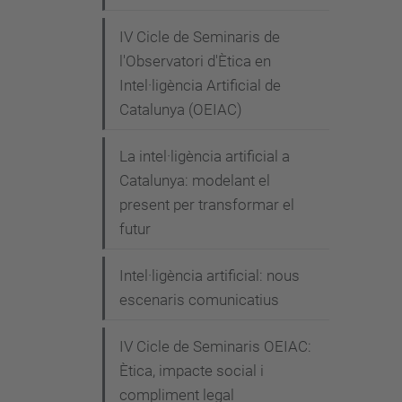
c
IV Cicle de Seminaris de
a
l'Observatori d'Ètica en
/
Intel·ligència Artificial de
a
Catalunya (OEIAC)
c
t
La intel·ligència artificial a
u
Catalunya: modelant el
a
present per transformar el
l
futur
i
Intel·ligència artificial: nous
t
escenaris comunicatius
a
t
IV Cicle de Seminaris OEIAC:
/
Ètica, impacte social i
e
compliment legal