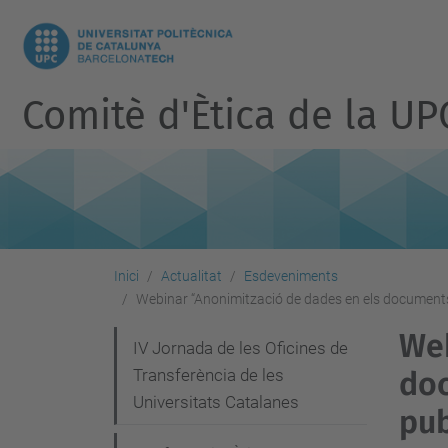
Comitè d'Ètica de la UP
Inici
Actualitat
Esdeveniments
Webinar “Anonimització de dades en els documents 
Web
N
IV Jornada de les Oficines de
Transferència de les
doc
a
Universitats Catalanes
v
pub