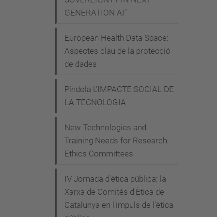
GENERATION AI"
-
e
European Health Data Space:
n
Aspectes clau de la protecció
-
de dades
e
l
Píndola L’IMPACTE SOCIAL DE
s
LA TECNOLOGIA
-
d
New Technologies and
o
Training Needs for Research
Ethics Committees
c
u
IV Jornada d'ètica pública: la
m
Xarxa de Comitès d'Ètica de
e
Catalunya en l'impuls de l'ètica
n