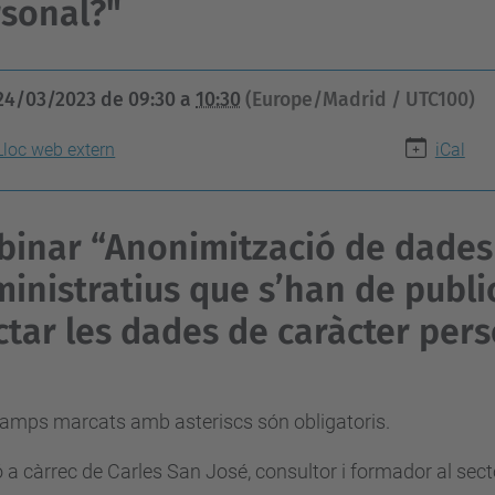
sonal?"
24/03/2023
de
09:30
a
10:30
(Europe/Madrid / UTC100)
Lloc web extern
iCal
inar “Anonimització de dades
inistratius que s’han de publi
ctar les dades de caràcter per
camps marcats amb asteriscs són obligatoris.
 a càrrec de Carles San José, consultor i formador al sect