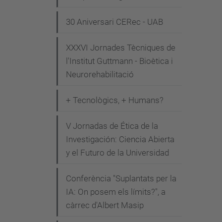
s
d
30 Aniversari CERec - UAB
e
v
XXXVI Jornades Tècniques de
l'Institut Guttmann - Bioètica i
e
Neurorehabilitació
n
i
+ Tecnològics, + Humans?
m
e
V Jornadas de Ética de la
n
Investigación: Ciencia Abierta
t
y el Futuro de la Universidad
s
/
Conferència "Suplantats per la
w
IA: On posem els límits?", a
càrrec d'Albert Masip
e
b