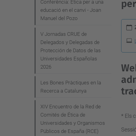
e
per
Conferència: Ètica per a una
g
educació en el canvi - Joan
Manuel del Pozo
a
h
c
t
V Jornadas CRUE de
i
t
Delegados y Delegadas de
p
Protección de Datos de las
ó
s
Universidades Españolas
Web
2026
:
/
adm
Les Bones Pràctiques en la
/
tra
Recerca a Catalunya
c
o
XIV Encuentro de la Red de
m
Comités de Ética de
* Els 
i
Universidades y Organismos
t
Sessió
Públicos de España (RCE)