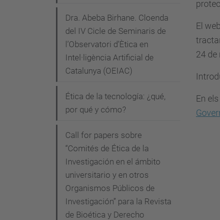
e
protec
-
Dra. Abeba Birhane. Cloenda
El web
del IV Cicle de Seminaris de
e
tracta
l’Observatori d’Ètica en
t
24 de 
Intel·ligència Artificial de
i
Catalunya (OEIAC)
c
Introd
a
Ética de la tecnología: ¿qué,
En els
.
por qué y cómo?
Gover
u
p
Call for papers sobre
c
“Comités de Ética de la
.
Investigación en el ámbito
e
universitario y en otros
d
Organismos Públicos de
Investigación” para la Revista
u
de Bioética y Derecho
/