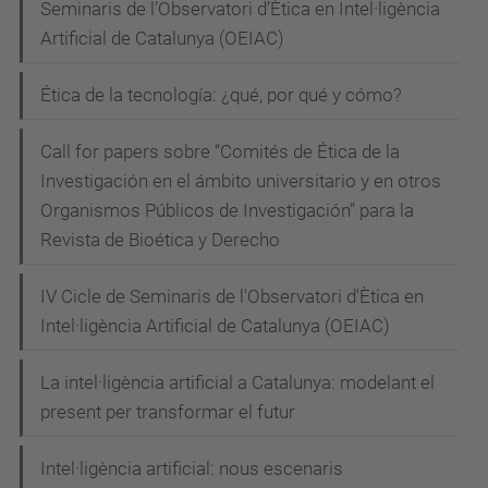
Seminaris de l’Observatori d’Ètica en Intel·ligència
a
Artificial de Catalunya (OEIAC)
c
t
Ética de la tecnología: ¿qué, por qué y cómo?
u
Call for papers sobre “Comités de Ética de la
a
Investigación en el ámbito universitario y en otros
l
Organismos Públicos de Investigación” para la
i
Revista de Bioética y Derecho
t
a
IV Cicle de Seminaris de l'Observatori d'Ètica en
t
Intel·ligència Artificial de Catalunya (OEIAC)
/
e
La intel·ligència artificial a Catalunya: modelant el
s
present per transformar el futur
d
Intel·ligència artificial: nous escenaris
e