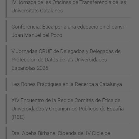
N
IV Jornada de les Oficines de Transferència de les
t
Universitats Catalanes
a
i
c
v
Conferència: Ètica per a una educació en el canvi -
a
e
Joan Manuel del Pozo
.
g
u
V Jornadas CRUE de Delegados y Delegadas de
a
p
Protección de Datos de las Universidades
c
c
Españolas 2026
i
.
Les Bones Pràctiques en la Recerca a Catalunya
e
ó
d
XIV Encuentro de la Red de Comités de Ética de
u
Universidades y Organismos Públicos de España
/
(RCE)
c
a
Dra. Abeba Birhane. Cloenda del IV Cicle de
/