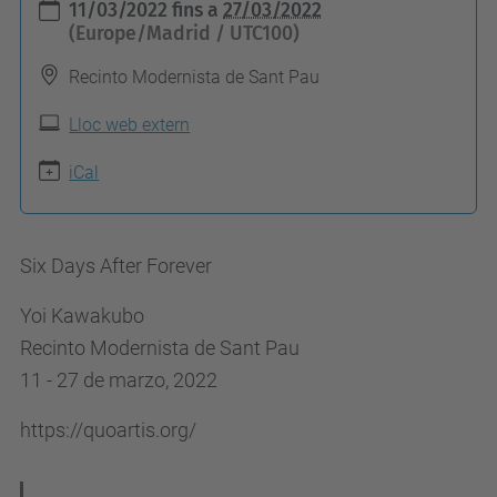
11/03/2022
fins a
27/03/2022
t
(Europe/Madrid / UTC100)
t
Recinto Modernista de Sant Pau
p
s
Lloc web extern
:
iCal
/
/
c
Six Days After Forever
o
Yoi Kawakubo
m
Recinto Modernista de Sant Pau
i
11 - 27 de marzo, 2022
t
e
https://quoartis.org/
-
e