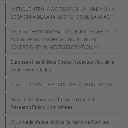
-
IV ENCUENTRO IA & DESARROLLO HUMANO. LA
f
ECONOMÍA DE LA IA: LOS RETOS DE LA AI ACT
o
r
Meeting: "BEYOND CHATGPT: EUROPE NEEDS TO
e
ACT NOW TO ENSURETECHNOLOGICAL
v
SOVEREIGNTY IN NEXT-GENERATION AI"
e
European Health Data Space: Aspectes clau de la
r
protecció de dades
Cinema:
Six
Píndola L’IMPACTE SOCIAL DE LA TECNOLOGIA
Days
After
New Technologies and Training Needs for
Forever
Research Ethics Committees
2022-
03-
IV Jornada d'ètica pública: la Xarxa de Comitès