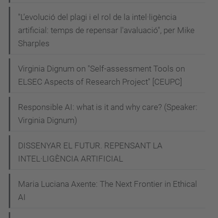
"L’evolució del plagi i el rol de la intel·ligència
artificial: temps de repensar l'avaluació", per Mike
Sharples
Virginia Dignum on "Self-assessment Tools on
ELSEC Aspects of Research Project" [CEUPC]
Responsible AI: what is it and why care? (Speaker:
Virginia Dignum)
DISSENYAR EL FUTUR. REPENSANT LA
INTEL·LIGÈNCIA ARTIFICIAL
Maria Luciana Axente: The Next Frontier in Ethical
AI