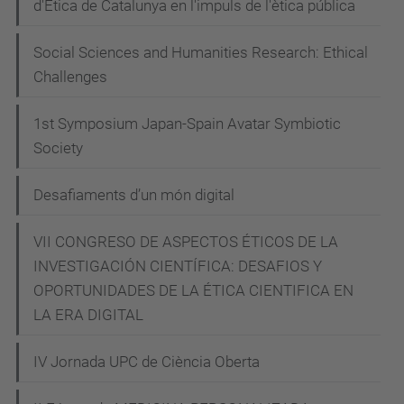
11T00:00:00+01:00
d'Ètica de Catalunya en l'impuls de l'ètica pública
2022-
Social Sciences and Humanities Research: Ethical
03-
Challenges
27T23:59:59+02:00
1st Symposium Japan-Spain Avatar Symbiotic
Society
Desafiaments d’un món digital
VII CONGRESO DE ASPECTOS ÉTICOS DE LA
INVESTIGACIÓN CIENTÍFICA: DESAFIOS Y
OPORTUNIDADES DE LA ÉTICA CIENTIFICA EN
LA ERA DIGITAL
IV Jornada UPC de Ciència Oberta