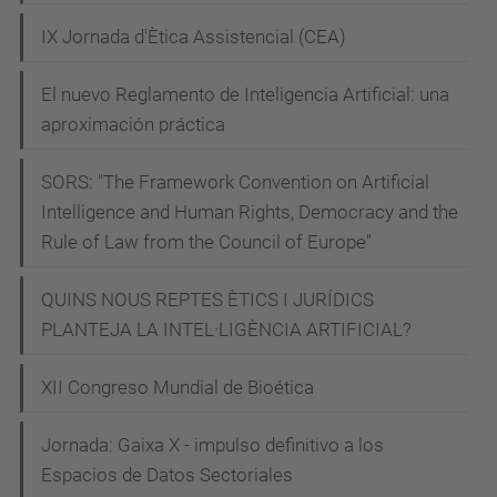
a
-
IX Jornada d'Ètica Assistencial (CEA)
s
El nuevo Reglamento de Inteligencia Artificial: una
i
aproximación práctica
x
-
SORS: "The Framework Convention on Artificial
d
Intelligence and Human Rights, Democracy and the
a
Rule of Law from the Council of Europe"
y
s
QUINS NOUS REPTES ÈTICS I JURÍDICS
-
PLANTEJA LA INTEL·LIGÈNCIA ARTIFICIAL?
a
XII Congreso Mundial de Bioética
f
t
Jornada: Gaixa X - impulso definitivo a los
e
Espacios de Datos Sectoriales
r