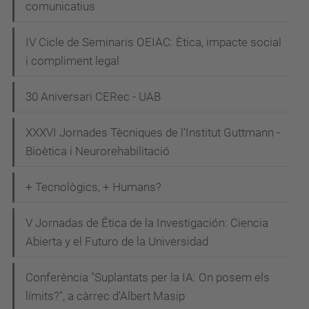
comunicatius
v
e
IV Cicle de Seminaris OEIAC: Ètica, impacte social
n
i compliment legal
i
m
30 Aniversari CERec - UAB
e
n
XXXVI Jornades Tècniques de l'Institut Guttmann -
t
Bioètica i Neurorehabilitació
s
+ Tecnològics, + Humans?
/
c
V Jornadas de Ética de la Investigación: Ciencia
i
Abierta y el Futuro de la Universidad
n
e
Conferència "Suplantats per la IA: On posem els
m
límits?", a càrrec d'Albert Masip