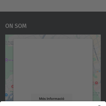
On Som
Necessitem el vostre
consentiment per carregar el
servei Google Maps!
Utilitzem un servei de tercers per incrustar
contingut del mapa que pugui recollir dades
sobre la vostra activitat. Reviseu-ne els
detalls i accepteu el servei per veure el
mapa.
Més Informació