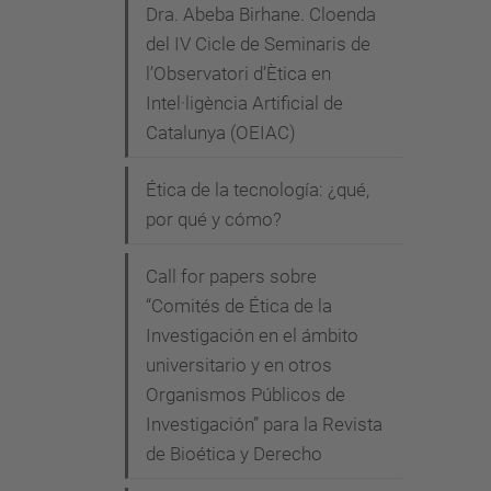
Dra. Abeba Birhane. Cloenda
c
del IV Cicle de Seminaris de
a
l’Observatori d’Ètica en
.
Intel·ligència Artificial de
u
Catalunya (OEIAC)
p
c
Ética de la tecnología: ¿qué,
.
por qué y cómo?
e
d
Call for papers sobre
u
“Comités de Ética de la
/
Investigación en el ámbito
c
universitario y en otros
Organismos Públicos de
a
Investigación” para la Revista
/
de Bioética y Derecho
a