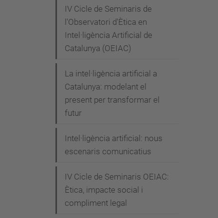
c
IV Cicle de Seminaris de
t
l'Observatori d'Ètica en
u
Intel·ligència Artificial de
a
Catalunya (OEIAC)
l
i
La intel·ligència artificial a
t
Catalunya: modelant el
a
present per transformar el
futur
t
/
Intel·ligència artificial: nous
e
escenaris comunicatius
s
d
IV Cicle de Seminaris OEIAC:
e
Ètica, impacte social i
v
compliment legal
e