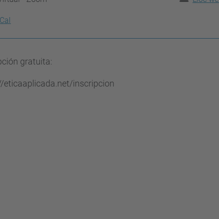
iCal
pción gratuita:
//eticaaplicada.net/inscripcion