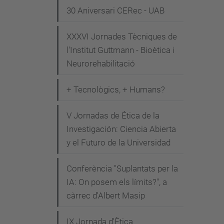
n
30 Aniversari CERec - UAB
i
XXXVI Jornades Tècniques de
m
l'Institut Guttmann - Bioètica i
e
Neurorehabilitació
n
t
+ Tecnològics, + Humans?
s
/
V Jornadas de Ética de la
i
Investigación: Ciencia Abierta
i
y el Futuro de la Universidad
-
j
Conferència "Suplantats per la
IA: On posem els límits?", a
o
càrrec d'Albert Masip
r
n
IX Jornada d'Ètica