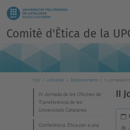
Comitè d'Ètica de la UP
Inici
Actualitat
Esdeveniments
II Jornadas In
II 
N
IV Jornada de les Oficines de
Transferència de les
a
Universitats Catalanes
h
v
t
e
Conferència: Ètica per a una
t