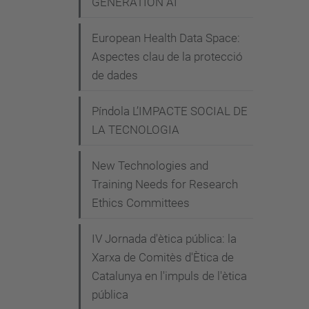
GENERATION AI"
p
l
European Health Data Space:
i
Aspectes clau de la protecció
c
de dades
a
d
Píndola L’IMPACTE SOCIAL DE
a
LA TECNOLOGIA
II
Jorna
New Technologies and
Training Needs for Research
Intern
Ethics Committees
de
Ética
IV Jornada d'ètica pública: la
Aplic
Xarxa de Comitès d'Ètica de
2022-
Catalunya en l'impuls de l'ètica
04-
pública
05T00