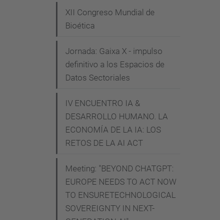
a
XII Congreso Mundial de
l
Bioética
e
Jornada: Gaixa X - impulso
s
definitivo a los Espacios de
-
Datos Sectoriales
d
e
IV ENCUENTRO IA &
-
DESARROLLO HUMANO. LA
e
ECONOMÍA DE LA IA: LOS
t
RETOS DE LA AI ACT
i
c
Meeting: "BEYOND CHATGPT:
a
EUROPE NEEDS TO ACT NOW
-
TO ENSURETECHNOLOGICAL
SOVEREIGNTY IN NEXT-
a