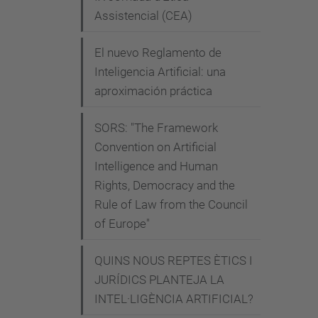
a
Assistencial (CEA)
d
a
El nuevo Reglamento de
s
Inteligencia Artificial: una
-
aproximación práctica
i
n
SORS: "The Framework
t
Convention on Artificial
Intelligence and Human
e
Rights, Democracy and the
r
Rule of Law from the Council
n
of Europe"
a
c
QUINS NOUS REPTES ÈTICS I
i
JURÍDICS PLANTEJA LA
o
INTEL·LIGÈNCIA ARTIFICIAL?
n