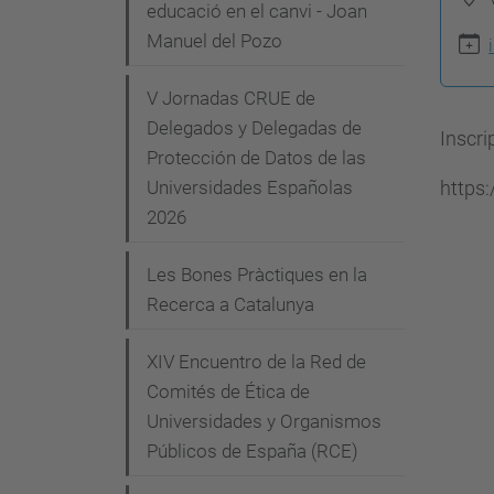
g
educació en el canvi - Joan
p
Manuel del Pozo
a
s
c
:
V Jornadas CRUE de
i
/
Delegados y Delegadas de
Inscri
/
Protección de Datos de las
ó
https:
Universidades Españolas
c
2026
o
m
Les Bones Pràctiques en la
i
Recerca a Catalunya
t
e
XIV Encuentro de la Red de
-
Comités de Ética de
e
Universidades y Organismos
t
Públicos de España (RCE)
i