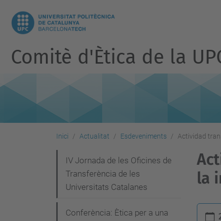
Comitè d'Ètica de la UP
Inici
Actualitat
Esdeveniments
Actividad tran
Act
N
IV Jornada de les Oficines de
Transferència de les
la 
a
Universitats Catalanes
v
e
h
Conferència: Ètica per a una