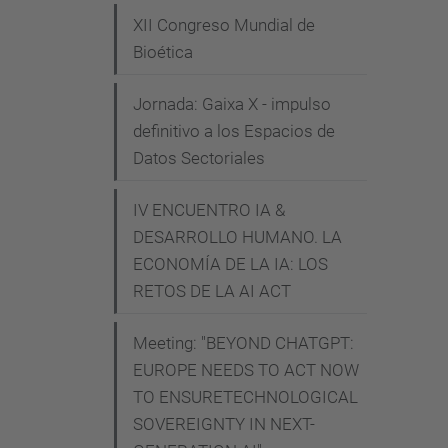
XII Congreso Mundial de
c
Bioética
u
r
Jornada: Gaixa X - impulso
s
definitivo a los Espacios de
o
Datos Sectoriales
-
2
IV ENCUENTRO IA &
0
DESARROLLO HUMANO. LA
2
ECONOMÍA DE LA IA: LOS
2
RETOS DE LA AI ACT
-
Meeting: "BEYOND CHATGPT:
2
EUROPE NEEDS TO ACT NOW
0
TO ENSURETECHNOLOGICAL
2
SOVEREIGNTY IN NEXT-
3