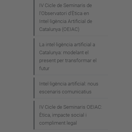
a
IV Cicle de Seminaris de
c
l'Observatori d'Ètica en
t
Intel·ligència Artificial de
u
Catalunya (OEIAC)
a
La intel·ligència artificial a
l
Catalunya: modelant el
i
present per transformar el
t
futur
a
t
Intel·ligència artificial: nous
/
escenaris comunicatius
e
s
IV Cicle de Seminaris OEIAC:
d
Ètica, impacte social i
e
compliment legal
v