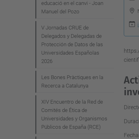
t
g
educació en el canvi - Joan
t
Manuel del Pozo
a
p
c
V Jornadas CRUE de
s
i
Delegados y Delegadas de
:
Protección de Datos de las
ó
/
https:
Universidades Españolas
/
cienti
2026
c
o
Act
Les Bones Pràctiques en la
m
Recerca a Catalunya
inv
i
t
XIV Encuentro de la Red de
Direct
e
Comités de Ética de
Universidades y Organismos
-
Durac
Públicos de España (RCE)
e
Fecha
t