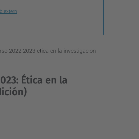
b extern
rso-2022-2023-etica-en-la-investigacion-
023: Ética en la
dición)