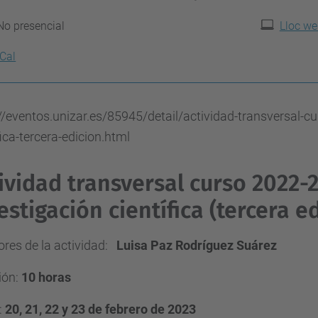
No presencial
Lloc we
iCal
//eventos.unizar.es/85945/detail/actividad-transversal-cu
fica-tercera-edicion.html
ividad transversal curso 2022-2
estigación científica (tercera e
ores de la actividad:
Luisa Paz Rodríguez Suárez
ión:
10 horas
:
20, 21, 22 y 23 de febrero de 2023