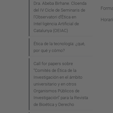
Dra. Abeba Birhane. Cloenda
i
Forma
del IV Cicle de Seminaris de
c
l’Observatori d’Ètica en
Horari
a
Intel·ligència Artificial de
.
Catalunya (OEIAC)
u
p
Ética de la tecnología: ¿qué,
c
por qué y cómo?
.
Call for papers sobre
e
“Comités de Ética de la
d
Investigación en el ámbito
u
universitario y en otros
/
Organismos Públicos de
c
Investigación” para la Revista
a
de Bioética y Derecho
/