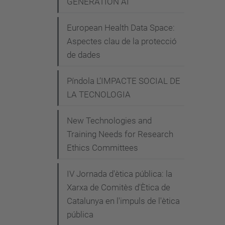
GENERATION AI"
-
e
European Health Data Space:
t
Aspectes clau de la protecció
i
de dades
c
a
Píndola L’IMPACTE SOCIAL DE
LA TECNOLOGIA
-
e
New Technologies and
n
Training Needs for Research
-
Ethics Committees
l
a
IV Jornada d'ètica pública: la
-
Xarxa de Comitès d'Ètica de
i
Catalunya en l'impuls de l'ètica
n
pública