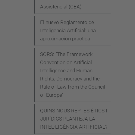
d
Assistencial (CEA)
a
d
El nuevo Reglamento de
-
Inteligencia Artificial: una
aproximación práctica
t
r
SORS: "The Framework
a
Convention on Artificial
n
Intelligence and Human
s
Rights, Democracy and the
v
Rule of Law from the Council
e
of Europe"
r
s
QUINS NOUS REPTES ÈTICS I
a
JURÍDICS PLANTEJA LA
l
INTEL·LIGÈNCIA ARTIFICIAL?
-