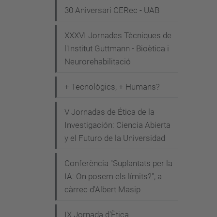
30 Aniversari CERec - UAB
e
n
XXXVI Jornades Tècniques de
i
l'Institut Guttmann - Bioètica i
m
Neurorehabilitació
e
n
+ Tecnològics, + Humans?
t
s
V Jornadas de Ética de la
/
Investigación: Ciencia Abierta
y el Futuro de la Universidad
a
c
Conferència "Suplantats per la
t
IA: On posem els límits?", a
i
càrrec d'Albert Masip
v
i
IX Jornada d'Ètica