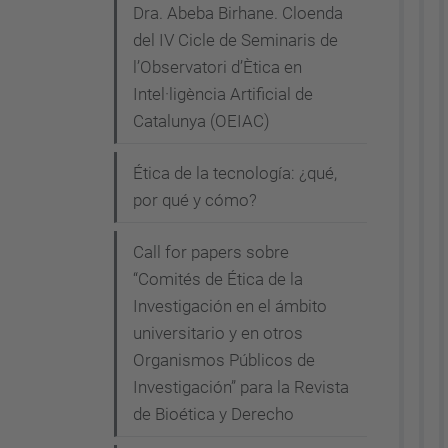
Dra. Abeba Birhane. Cloenda
i
del IV Cicle de Seminaris de
c
l’Observatori d’Ètica en
a
Intel·ligència Artificial de
.
Catalunya (OEIAC)
u
p
Ética de la tecnología: ¿qué,
c
por qué y cómo?
.
Call for papers sobre
e
“Comités de Ética de la
d
Investigación en el ámbito
u
universitario y en otros
/
Organismos Públicos de
c
Investigación” para la Revista
a
de Bioética y Derecho
/