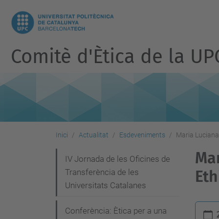
Comitè d'Ètica de la UP
Inici
Actualitat
Esdeveniments
Maria Luciana 
Mar
N
IV Jornada de les Oficines de
Transferència de les
Eth
a
Universitats Catalanes
v
e
h
Conferència: Ètica per a una