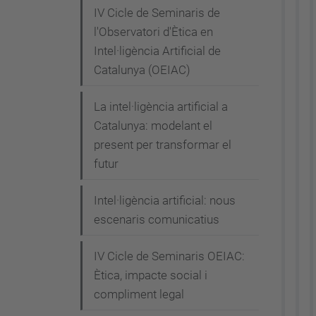
a
IV Cicle de Seminaris de
c
l'Observatori d'Ètica en
t
Intel·ligència Artificial de
u
Catalunya (OEIAC)
a
La intel·ligència artificial a
l
Catalunya: modelant el
i
present per transformar el
t
futur
a
t
Intel·ligència artificial: nous
/
escenaris comunicatius
e
s
IV Cicle de Seminaris OEIAC:
d
Ètica, impacte social i
e
compliment legal
v