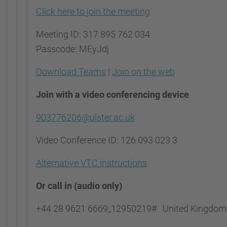
Click here to join the meeting
Meeting ID:
317 895 762 034
Passcode:
MEyJdj
Download Teams
|
Join on the web
Join with a video conferencing device
903776206@ulster.ac.uk
Video Conference ID:
126 093 023 3
Alternative VTC instructions
Or call in (audio only)
+44 28 9621 6669,,12950219#
United Kingdom,