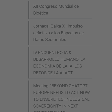
XII Congreso Mundial de
h
Bioética
e
-
Jornada: Gaixa X - impulso
n
definitivo a los Espacios de
e
Datos Sectoriales
x
t
IV ENCUENTRO IA &
-
DESARROLLO HUMANO. LA
f
ECONOMÍA DE LA IA: LOS
r
RETOS DE LA AI ACT
o
Meeting: "BEYOND CHATGPT:
n
EUROPE NEEDS TO ACT NOW
t
TO ENSURETECHNOLOGICAL
i
SOVEREIGNTY IN NEXT-
e