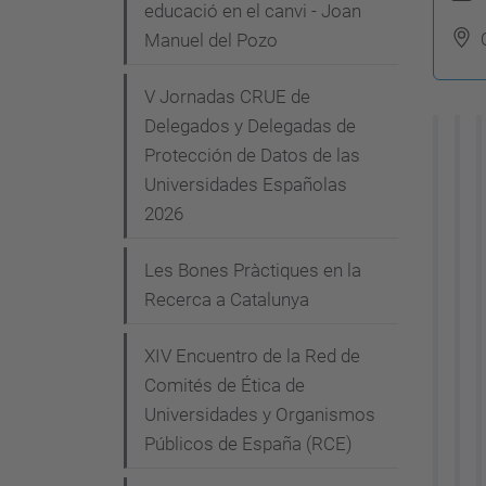
t
g
educació en el canvi - Joan
t
Manuel del Pozo
a
p
c
V Jornadas CRUE de
s
i
Delegados y Delegadas de
:
Protección de Datos de las
ó
/
Universidades Españolas
/
2026
c
o
Les Bones Pràctiques en la
m
Recerca a Catalunya
i
t
XIV Encuentro de la Red de
e
Comités de Ética de
Universidades y Organismos
-
Públicos de España (RCE)
e
t