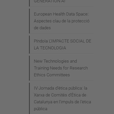
GENERATION AI"
r
-
European Health Data Space:
i
Aspectes clau de la protecció
n
de dades
-
e
Píndola L’IMPACTE SOCIAL DE
LA TECNOLOGIA
t
h
New Technologies and
i
Training Needs for Research
c
Ethics Committees
a
l
IV Jornada d'ètica pública: la
-
Xarxa de Comitès d'Ètica de
a
Catalunya en l'impuls de l'ètica
i
pública