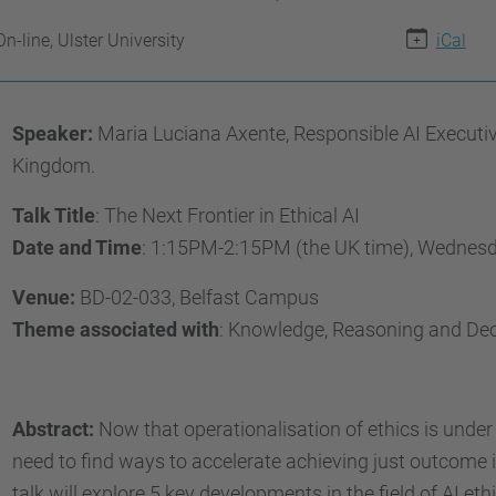
On-line, Ulster University
iCal
Speaker:
Maria Luciana Axente, Responsible AI Executiv
Kingdom.
Talk Title
: The Next Frontier in Ethical AI
Date and Time
: 1:15PM-2:15PM (the UK time), Wednes
Venue:
BD-02-033, Belfast Campus
Theme associated with
: Knowledge, Reasoning and D
Abstract:
Now that operationalisation of ethics is under
need to find ways to accelerate achieving just outcome i
talk will explore 5 key developments in the field of AI eth