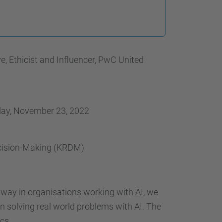
e, Ethicist and Influencer, PwC United
day, November 23, 2022
ecision-Making (KRDM)
 way in organisations working with AI, we
n solving real world problems with AI. The
ics.