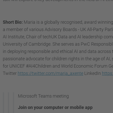
Short Bio:
Maria is a globally recognised, award winning A
a member of various Advisory Boards - UK All-Party Pa
AI Institute, Chair of techUK Data and AI leadership com
University of Cambridge. She serves as PwC Responsibl
in deploying responsible and ethical AI and data across t
passionate advocate for children rights in the age of AI
for UNICEF #AI4Children and World Economic Forum G
Twitter
https://twitter.com/maria_axente
LinkedIn
https
Microsoft Teams meeting
Join on your computer or mobile app