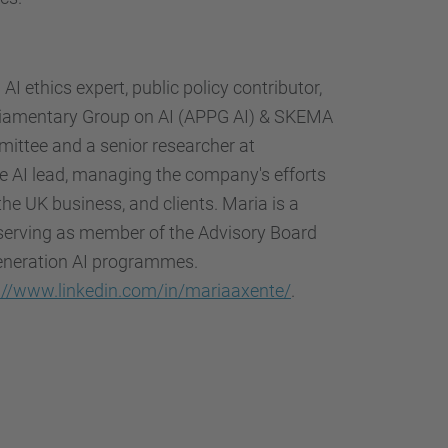
I ethics expert, public policy contributor,
rliamentary Group on AI (APPG AI) & SKEMA
mittee and a senior researcher at
e AI lead, managing the company's efforts
he UK business, and clients. Maria is a
, serving as member of the Advisory Board
eneration AI programmes.
://www.linkedin.com/in/mariaaxente/
.