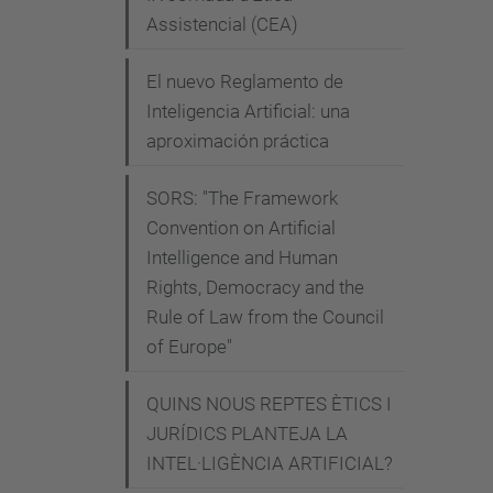
l
Assistencial (CEA)
u
c
El nuevo Reglamento de
i
Inteligencia Artificial: una
aproximación práctica
a
n
SORS: "The Framework
a
Convention on Artificial
-
Intelligence and Human
a
Rights, Democracy and the
x
Rule of Law from the Council
e
of Europe"
n
t
QUINS NOUS REPTES ÈTICS I
e
JURÍDICS PLANTEJA LA
-
INTEL·LIGÈNCIA ARTIFICIAL?
t