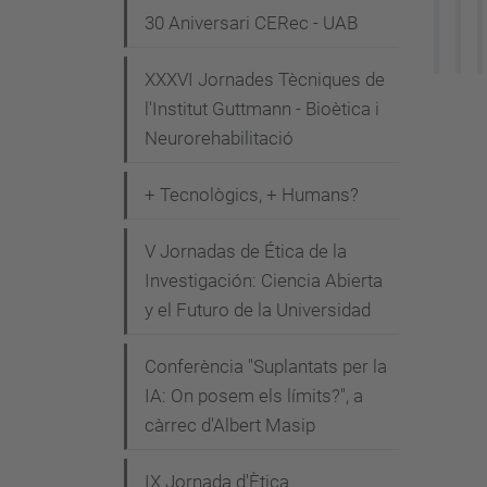
30 Aniversari CERec - UAB
e
n
XXXVI Jornades Tècniques de
i
l'Institut Guttmann - Bioètica i
m
Neurorehabilitació
e
n
+ Tecnològics, + Humans?
t
s
V Jornadas de Ética de la
/
Investigación: Ciencia Abierta
y el Futuro de la Universidad
m
a
Conferència "Suplantats per la
r
IA: On posem els límits?", a
i
càrrec d'Albert Masip
a
-
IX Jornada d'Ètica