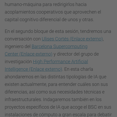
humano-máquina para redirigirlos hacia
t
acoplamientos cooperativos
que aprovechen el
e
capital cognitivo diferencial de unos y otras.
c
n
En el segundo bloque de esta sesión, tendremos una
o
conversación con
Ulises Cortés
(Enlace externo)
,
l
ingeniero del
Barcelona Supercomputing
o
Center
(Enlace externo)
y director del grupo de
g
investigación
High Performance Artificial
i
Intelligence
(Enlace externo)
. En esta charla
a
ahondaremos en las distintas tipologías de IA que
-
existen actualmente
, para entender cuáles son sus
m
diferencias, así como sus necesidades técnicas e
i
infraestructurales.
Indagaremos también en los
t
proyectos específicos de IA que acoge el BSC en sus
o
instalaciones de cómputo a gran escala para debatir