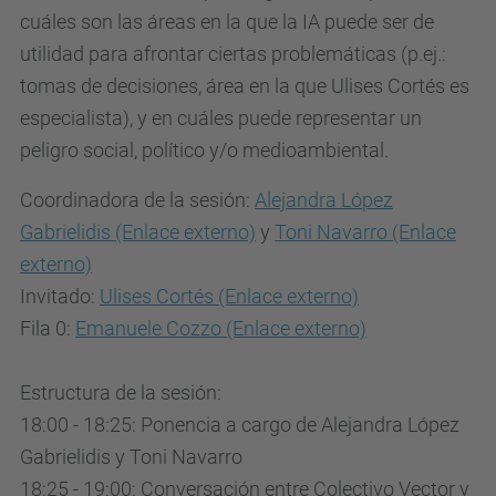
s
cuáles son las áreas en la que la IA puede ser de
-
utilidad para afrontar ciertas problemáticas
(p.ej.:
r
tomas de decisiones, área en la que Ulises Cortés es
e
especialista),
y en cuáles puede representar un
a
peligro social, político y/o medioambiental.
l
i
Coordinadora de la sesión:
Alejandra López
d
Gabrielidis
(Enlace externo)
y
Toni Navarro
(Enlace
a
externo)
d
Invitado
:
Ulises Cortés
(Enlace externo)
e
Fila 0:
Emanuele Cozzo
(Enlace externo)
s
-
Estructura de la sesión:
y
18:00 - 18:25: Ponencia a cargo de Alejandra López
-
Gabrielidis y Toni Navarro
p
18:25 - 19:00: Conversación entre Colectivo Vector y