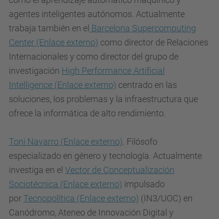
-
agentes inteligentes autónomos. Actualmente
l
trabaja también en el
Barcelona Supercomputing
a
Center
(Enlace externo)
como director de Relaciones
-
Internacionales y como director del grupo de
i
investigación
High Performance Artificial
a
Intelligence
(Enlace externo)
centrado en las
-
soluciones, los problemas y la infraestructura que
p
ofrece la informática de alto rendimiento.
o
r
Toni Navarro
(Enlace externo)
. Filósofo
-
especializado en género y tecnología. Actualmente
u
investiga en el
Vector de Conceptualización
l
Sociotécnica
(Enlace externo)
impulsado
i
por
Tecnopolítica
(Enlace externo)
(IN3/UOC) en
s
Canódromo, Ateneo de Innovación Digital y
e