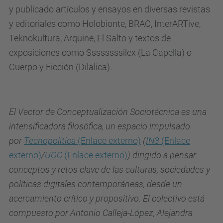
y publicado artículos y ensayos en diversas revistas
de
y editoriales como Holobionte, BRAC, InterARTive,
Conceptualización
Teknokultura, Arquine, El Salto y textos de
Sociotécnica.
exposiciones como Ssssssssilex (La Capella) o
Cuerpo y Ficción (Dilalica).
El Vector de Conceptualización Sociotécnica es una
intensificadora filosófica, un espacio impulsado
por
Tecnopolítica
(Enlace externo)
(
IN3
(Enlace
externo)
/
UOC
(Enlace externo)
) dirigido a pensar
conceptos y retos clave de las culturas, sociedades y
políticas digitales contemporáneas, desde un
acercamiento crítico y propositivo. El colectivo está
compuesto por Antonio Calleja-López, Alejandra