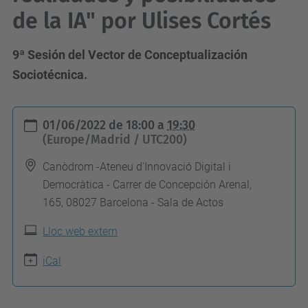
de la IA" por Ulises Cortés
9ª Sesión del Vector de Conceptualización
Sociotécnica.
h
01/06/2022
de
18:00
a
19:30
t
(Europe/Madrid / UTC200)
t
Canòdrom -Ateneu d'Innovació Digital i
p
Democràtica - Carrer de Concepción Arenal,
s
165, 08027 Barcelona - Sala de Actos
:
Lloc web extern
/
/
iCal
c
o