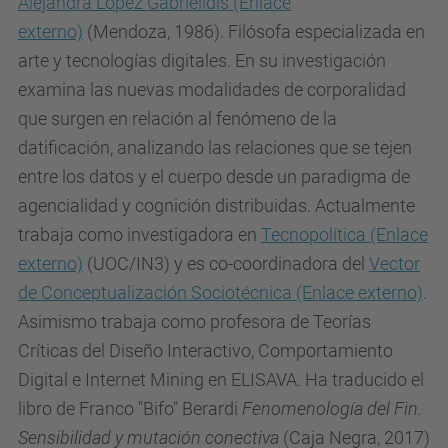
Alejandra López Gabrielidis
(Enlace
de
externo)
(Mendoza, 1986). Filósofa especializada en
la
arte y tecnologías digitales. En su investigación
IA"
examina las nuevas modalidades de corporalidad
por
que surgen en relación al fenómeno de la
Ulises
datificación, analizando las relaciones que se tejen
Cortés
entre los datos y el cuerpo desde un paradigma de
2022-
agencialidad y cognición distribuidas. Actualmente
06-
trabaja como investigadora en
Tecnopolítica
(Enlace
01T18:00:00+02:00
externo)
(UOC/IN3) y es co-coordinadora del
Vector
2022-
de Conceptualización Sociotécnica
(Enlace externo)
.
06-
Asimismo trabaja como profesora de Teorías
01T19:30:00+02:00
Críticas del Diseño Interactivo, Comportamiento
9ª
Digital e Internet Mining en ELISAVA. Ha traducido el
Sesión
libro de Franco "Bifo" Berardi
Fenomenología del Fin.
del
Sensibilidad y mutación conectiva
(Caja Negra, 2017)
Vector