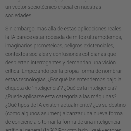
un vector sociotécnico crucial en nuestras
d
sociedades.
u
/
Sin embargo, más allá de estas aplicaciones reales,
c
la IA parece estar rodeada de mitos ultramodernos,
a
imaginarios prometeicos, peligros existenciales,
/
contextos sociales y confusiones cotidianas que
a
despiertan interrogantes y demandan una visión
c
crítica. Empezando por la propia forma de nombrar
t
estas tecnologías,
¿Por qué las entendemos bajo la
u
etiqueta de “inteligencia”? ¿Qué es la inteligencia?
a
¿Puede aplicarse esta categoría a las máquinas?
l
¿Qué tipos de IA existen actualmente? ¿Es su destino
i
(como algunos asumen) alcanzar una nueva forma
t
de conciencia o tomar la forma de una inteligencia
a
artificial general (IAG)? Por otro lado, ¿qué vectores