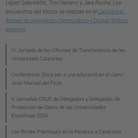
López Gabrielidis, Toni Navarro y Jara Rocha. Los
encuentros del Vector se realizan en el
Canòdrom.
Ateneo de Innovación Democrática y Digital
(Enlace
externo)
.
N
IV Jornada de les Oficines de Transferència de les
Universitats Catalanes
a
v
Conferència: Ètica per a una educació en el canvi -
e
Joan Manuel del Pozo
g
V Jornadas CRUE de Delegados y Delegadas de
a
Protección de Datos de las Universidades
c
Españolas 2026
i
Les Bones Pràctiques en la Recerca a Catalunya
ó