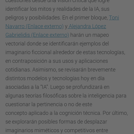
cuestiones desde una visión crítica que logre
/
identificar los mitos y realidades de la IA, sus
i
peligros y posibilidades.
En el primer bloque,
Toni
n
Navarro
(Enlace externo)
y
Alejandra López
t
Gabrielidis
(Enlace externo)
harán un mapeo
e
vectorial donde se identificarán ejemplos del
l
imaginario ficcional alrededor de estas tecnologías
,
i
en contraposición a sus usos y aplicaciones
g
cotidianas.
Asimismo, se revisarán brevemente
e
distintos modelos y tecnologías hoy en día
n
asociadas a la “IA”. Luego se profundizará en
c
algunas teorías filosóficas sobre la inteligencia para
i
cuestionar la pertinencia o no de este
a
concepto
aplicado a la cognición técnica.
Por último,
-
se explorarán posibles formas de desplazar
y
imaginarios miméticos y competitivos entre
-