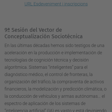
m
URL Esdeveniment i inscripcions
i
t
e
9ª Sesión del Vector de
-
Conceptualización Sociotécnica
e
En las últimas décadas hemos sido testigos de una
t
aceleración en la producción e implementación de
i
tecnologías de cognición técnica y decisión
c
algorítmica.
Sistemas “inteligentes” para el
a
diagnóstico médico, el control de fronteras, la
.
organización del tráfico, la compraventa de activos
u
financieros, la modelización y predicción climática, o
p
la conducción de vehículos y armas autónomas… el
c
espectro de aplicación de los sistemas de
.
“inteligencia artificial” (IA) es vasto y está deviniendo
e