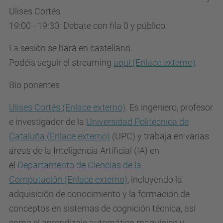
o
Ulises Cortés
s
19:00 - 19:30: Debate con fila 0 y público
i
La sesión se hará en castellano.
b
Podéis seguir el streaming
aquí
(Enlace externo)
.
i
l
Bio ponentes
i
Ulises Cortés
(Enlace externo)
. Es ingeniero, profesor
d
e investigador de la
Universidad Politécnica de
a
Cataluña
(Enlace externo)
(UPC) y trabaja en varias
d
áreas de la Inteligencia Artificial (IA) en
e
el
Departamento de Ciencias de la
s
Computación
(Enlace externo)
, incluyendo la
-
adquisición de conocimiento y la formación de
d
conceptos en sistemas de cognición técnica, así
e
como el aprendizaje automático maquínico y