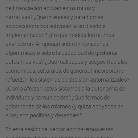
t
de financiación activan estos mitos y
/
narrativas?
¿Qué intereses y paradigmas
e
socioeconómicos subyacen a su diseño e
s
implementación?
¿En qué medida los últimos
d
avances en IA reposan sobre innovaciones
e
algorítmicas o sobre la capacidad de gestionar
v
datos masivos? ¿Qué realidades y sesgos (raciales,
e
económicos, culturales, de género…) incorporan y
n
refuerzan los sistemas de decisión automatizados?
i
¿Cómo afectan estos sistemas a la autonomía de
m
individuos y comunidades? ¿Qué formas de
e
gobernanza de los mismos (y quizá apoyadas en
n
ellos) son posibles y deseables?
t
En esta sesión del vector abordaremos estas
s