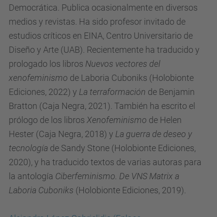
Democrática. Publica ocasionalmente en diversos
s
medios y revistas. Ha sido profesor invitado de
-
estudios críticos en EINA, Centro Universitario de
c
Diseño y Arte (UAB). Recientemente ha traducido y
o
prologado los libros
Nuevos vectores del
r
xenofeminismo
de Laboria Cuboniks (Holobionte
t
Ediciones, 2022) y
La terraformación
de Benjamin
e
Bratton (Caja Negra, 2021). También ha escrito el
s
prólogo de los libros
Xenofeminismo
de Helen
"Inteligencia
Hester (Caja Negra, 2018) y
La guerra de deseo y
y
tecnología
de Sandy Stone (Holobionte Ediciones,
Tecnología:
2020), y ha traducido textos de varias autoras para
Mitos,
la antología
Ciberfeminismo. De VNS Matrix a
realidades
Laboria Cuboniks
(Holobionte Ediciones, 2019).
y
posibilidades