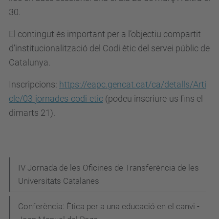
m
30.
i
El contingut és important per a l’objectiu compartit
t
d’institucionalització del Codi ètic del servei públic de
e
Catalunya.
-
e
Inscripcions:
https://eapc.gencat.cat/ca/detalls/Arti
t
cle/03-jornades-codi-etic
(podeu inscriure-us fins el
i
dimarts 21).
c
a
.
u
N
IV Jornada de les Oficines de Transferència de les
p
Universitats Catalanes
a
c
v
.
Conferència: Ètica per a una educació en el canvi -
e
e