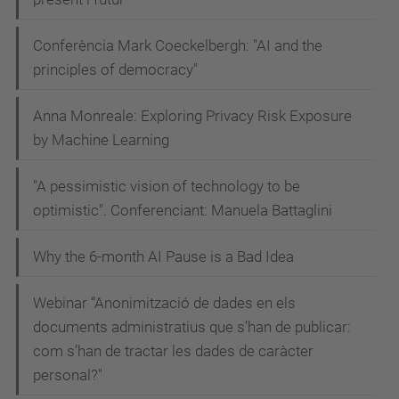
c
a
Conferència Mark Coeckelbergh: "AI and the
t
principles of democracy"
a
l
Anna Monreale: Exploring Privacy Risk Exposure
u
by Machine Learning
n
"A pessimistic vision of technology to be
y
optimistic". Conferenciant: Manuela Battaglini
a
-
Why the 6-month AI Pause is a Bad Idea
s
i
Webinar “Anonimització de dades en els
g
documents administratius que s’han de publicar:
u
com s’han de tractar les dades de caràcter
i
personal?"
-