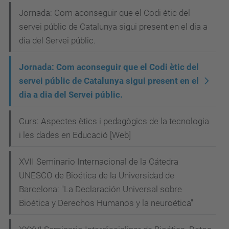
p
Jornada: Com aconseguir que el Codi ètic del
servei públic de Catalunya sigui present en el dia a
r
dia del Servei públic.
e
s
Jornada: Com aconseguir que el Codi ètic del
e
servei públic de Catalunya sigui present en el
n
dia a dia del Servei públic.
t
-
Curs: Aspectes ètics i pedagògics de la tecnologia
e
i les dades en Educació [Web]
n
-
XVII Seminario Internacional de la Cátedra
UNESCO de Bioética de la Universidad de
e
Barcelona: "La Declaración Universal sobre
l
Bioética y Derechos Humanos y la neuroética"
-
d