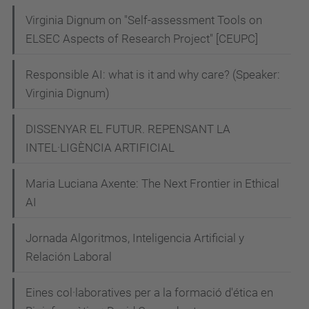
v
Virginia Dignum on "Self-assessment Tools on
ELSEC Aspects of Research Project" [CEUPC]
e
i
Responsible AI: what is it and why care? (Speaker:
-
Virginia Dignum)
p
u
DISSENYAR EL FUTUR. REPENSANT LA
b
INTEL·LIGÈNCIA ARTIFICIAL
l
i
Maria Luciana Axente: The Next Frontier in Ethical
c
AI
Jornada:
Jornada Algoritmos, Inteligencia Artificial y
Com
Relación Laboral
aconseguir
que
Eines col·laboratives per a la formació d'ética en
el