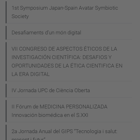
r
1st Symposium Japan-Spain Avatar Symbiotic
v
Society
e
Desafiaments d’un món digital
i
-
VII CONGRESO DE ASPECTOS ÉTICOS DE LA
p
INVESTIGACIÓN CIENTÍFICA: DESAFIOS Y
u
OPORTUNIDADES DE LA ÉTICA CIENTIFICA EN
b
LA ERA DIGITAL
l
i
IV Jornada UPC de Ciència Oberta
c
-
II Fórum de MEDICINA PERSONALIZADA
Innovación biomédica en el S.XXI
d
e
2a Jornada Anual del GIPS “Tecnologia i salut:
-
present i futur”