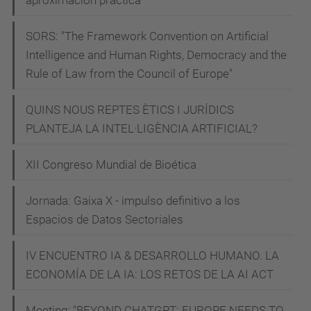
n
s
SORS: "The Framework Convention on Artificial
e
Intelligence and Human Rights, Democracy and the
g
Rule of Law from the Council of Europe"
u
QUINS NOUS REPTES ÈTICS I JURÍDICS
i
PLANTEJA LA INTEL·LIGÈNCIA ARTIFICIAL?
r
-
XII Congreso Mundial de Bioética
q
u
Jornada: Gaixa X - impulso definitivo a los
e
Espacios de Datos Sectoriales
-
e
IV ENCUENTRO IA & DESARROLLO HUMANO. LA
ECONOMÍA DE LA IA: LOS RETOS DE LA AI ACT
l
-
Meeting: "BEYOND CHATGPT: EUROPE NEEDS TO