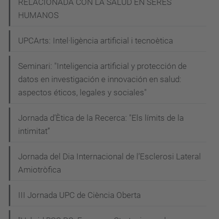
Servei
RELACIONADA CON LA SALUD EN SERES
públic.
HUMANOS
2023-
UPCArts: Intel·ligència artificial i tecnoètica
03-
23T09:30:00+01:00
Seminari: "Inteligencia artificial y protección de
2023-
datos en investigación e innovación en salud:
03-
aspectos éticos, legales y sociales"
23T14:00:00+01:00
Jornada d’Ètica de la Recerca: "Els límits de la
intimitat”
Jornada del Dia Internacional de l’Esclerosi Lateral
Amiotròfica
III Jornada UPC de Ciència Oberta