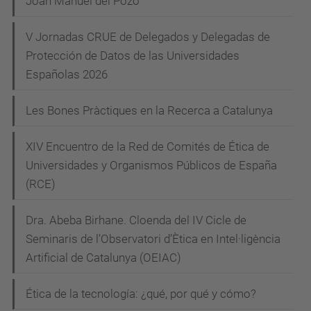
Joan Manuel del Pozo
g
d
V Jornadas CRUE de Delegados y Delegadas de
u
a
Protección de Datos de las Universidades
/
c
Españolas 2026
c
i
a
Les Bones Pràctiques en la Recerca a Catalunya
ó
/
a
XIV Encuentro de la Red de Comités de Ética de
c
Universidades y Organismos Públicos de España
t
(RCE)
u
Dra. Abeba Birhane. Cloenda del IV Cicle de
a
Seminaris de l’Observatori d’Ètica en Intel·ligència
l
Artificial de Catalunya (OEIAC)
i
t
Ética de la tecnología: ¿qué, por qué y cómo?
a