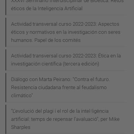
XXXVI Seminario Interdisciplinar de Bioética. Retos
i
éticos de la Inteligencia Artificial
a
-
Actividad transversal curso 2022-2023: Aspectos
a
éticos y normativos en la investigación con seres
-
humanos. Papel de los comités
d
i
Actividad transversal curso 2022-2023: Ética en la
investigación científica (tercera edición)
a
-
Diálogo con Marta Peirano: "Contra el futuro.
d
Resistencia ciudadana frente al feudalismo
e
climático"
l
-
"L’evolució del plagi i el rol de la intel·ligència
s
artificial: temps de repensar l'avaluació", per Mike
e
Sharples
r