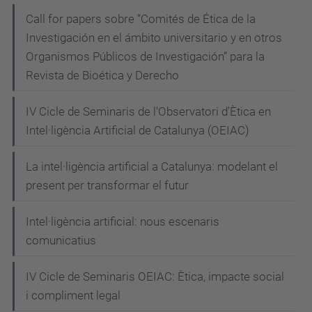
t
Call for papers sobre “Comités de Ética de la
/
Investigación en el ámbito universitario y en otros
e
Organismos Públicos de Investigación” para la
s
Revista de Bioética y Derecho
d
IV Cicle de Seminaris de l'Observatori d'Ètica en
e
Intel·ligència Artificial de Catalunya (OEIAC)
v
e
La intel·ligència artificial a Catalunya: modelant el
n
present per transformar el futur
i
m
Intel·ligència artificial: nous escenaris
e
comunicatius
n
t
IV Cicle de Seminaris OEIAC: Ètica, impacte social
s
i compliment legal