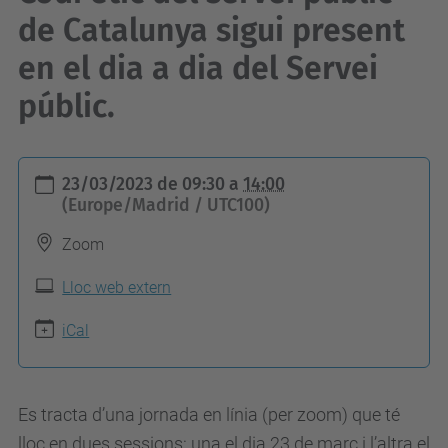
de Catalunya sigui present
en el dia a dia del Servei
públic.
h
23/03/2023
de
09:30
a
14:00
t
(Europe/Madrid / UTC100)
t
Zoom
p
s
Lloc web extern
:
iCal
/
/
c
Es tracta d’una jornada en línia (per zoom) que té
o
lloc en dues sessions: una el dia 23 de març i l’altra el