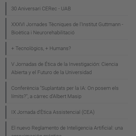
/
30 Aniversari CERec - UAB
j
o
XXXVI Jornades Tècniques de l'Institut Guttmann -
r
Bioètica i Neurorehabilitació
n
a
+ Tecnològics, + Humans?
d
a
V Jornadas de Ética de la Investigación: Ciencia
-
Abierta y el Futuro de la Universidad
c
Conferència "Suplantats per la IA: On posem els
o
límits?", a càrrec d'Albert Masip
m
-
IX Jornada d'Ètica Assistencial (CEA)
a
c
El nuevo Reglamento de Inteligencia Artificial: una
o
aproximación práctica