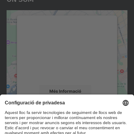
Necessitem el vostre
consentiment per carregar el
servei Google Maps!
Utilitzem un servei de tercers per incrustar
contingut del mapa que pugui recollir dades
sobre la vostra activitat. Reviseu-ne els
detalls i accepteu el servei per veure el
mapa.
Més Informació
Accepta
Contacte
powered by
Usercentrics Consent
Management Platform