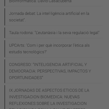
Bioinformàtica: David Casacuberta
Codi
ètic
Jornada debat: La intel·ligència artificial en la
del
societat".
servei
públic
Taula rodona: "L'eutanàsia i la seva regulació legal"
de
UPCArts: 'Com i per què incorporar l'ètica als
Catalunya
estudis tecnològics?'
sigui
present
CONGRESO: “INTELIGENCIA ARTIFICIAL Y
en
DEMOCRACIA: PERSPECTIVAS, IMPACTOS Y
el
OPORTUNIDADES”
dia
a
IX JORNADAS DE ASPECTOS ETICOS DE LA
dia
INVESTIGACION BIOMEDICA: NUEVAS
del
REFLEXIONES SOBRE LA INVESTIGACION