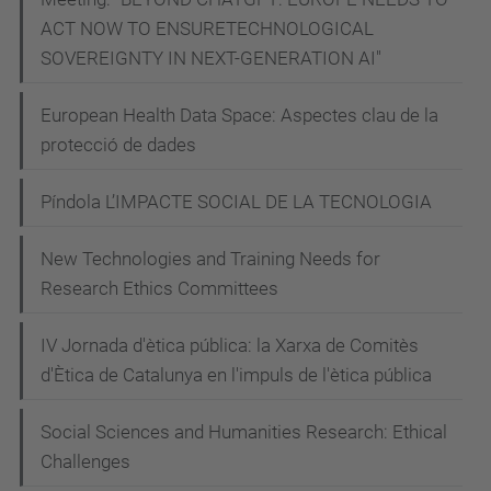
c
ACT NOW TO ENSURETECHNOLOGICAL
o
SOVEREIGNTY IN NEXT-GENERATION AI"
d
i
European Health Data Space: Aspectes clau de la
-
protecció de dades
e
t
Píndola L’IMPACTE SOCIAL DE LA TECNOLOGIA
i
New Technologies and Training Needs for
c
Research Ethics Committees
-
d
IV Jornada d'ètica pública: la Xarxa de Comitès
e
d'Ètica de Catalunya en l'impuls de l'ètica pública
l
-
Social Sciences and Humanities Research: Ethical
s
Challenges
e