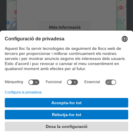
detalls i accepteu el servei per veure el
mapa.
Més Informació
Accepta
Contacte
powered by
Usercentrics Consent
Management Platform
Formulari de contacte
© UPC
Desenvolupat amb