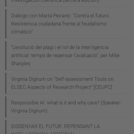
"IA
i
Diálogo con Marta Peirano: "Contra el futuro.
tecnoètica"
Resistencia ciudadana frente al feudalismo
de
climático"
Cecilio
Angulo
"L’evolució del plagi i el rol de la intel·ligència
i
artificial: temps de repensar l'avaluació", per Mike
Sharples
Carissa
Véliz
Virginia Dignum on "Self-assessment Tools on
2022-
ELSEC Aspects of Research Project" [CEUPC]
04-
21T10:00:00+02:00
Responsible AI: what is it and why care? (Speaker:
2022-
Virginia Dignum)
04-
21T12:00:00+02:00
DISSENYAR EL FUTUR. REPENSANT LA
Sant