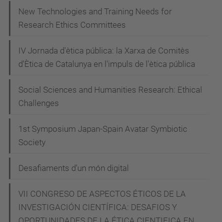
u
New Technologies and Training Needs for
p
Research Ethics Committees
c
a
IV Jornada d'ètica pública: la Xarxa de Comitès
r
d'Ètica de Catalunya en l'impuls de l'ètica pública
t
s
Social Sciences and Humanities Research: Ethical
-
Challenges
i
1st Symposium Japan-Spain Avatar Symbiotic
a
Society
-
i
Desafiaments d’un món digital
-
t
VII CONGRESO DE ASPECTOS ÉTICOS DE LA
e
INVESTIGACIÓN CIENTÍFICA: DESAFIOS Y
c
OPORTUNIDADES DE LA ÉTICA CIENTIFICA EN