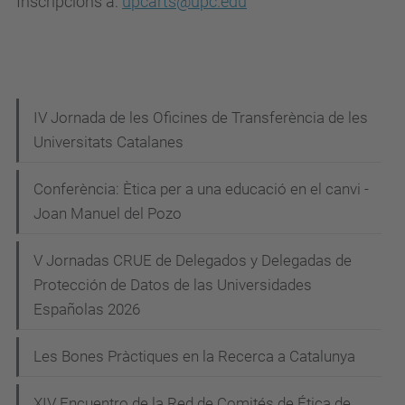
Inscripcions a:
upcarts@upc.edu
i
t
e
-
N
e
IV Jornada de les Oficines de Transferència de les
t
Universitats Catalanes
a
i
v
Conferència: Ètica per a una educació en el canvi -
c
e
Joan Manuel del Pozo
a
g
.
V Jornadas CRUE de Delegados y Delegadas de
a
u
Protección de Datos de las Universidades
c
p
Españolas 2026
c
i
.
Les Bones Pràctiques en la Recerca a Catalunya
ó
e
d
XIV Encuentro de la Red de Comités de Ética de