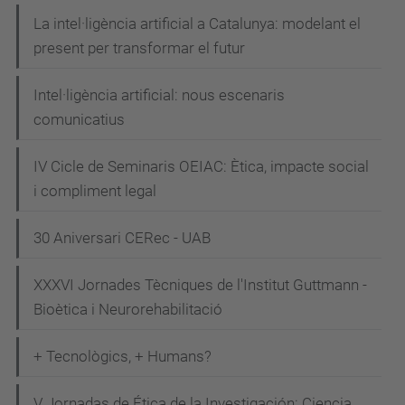
/
La intel·ligència artificial a Catalunya: modelant el
e
present per transformar el futur
s
d
Intel·ligència artificial: nous escenaris
e
comunicatius
v
IV Cicle de Seminaris OEIAC: Ètica, impacte social
e
i compliment legal
n
i
30 Aniversari CERec - UAB
m
e
XXXVI Jornades Tècniques de l'Institut Guttmann -
n
Bioètica i Neurorehabilitació
t
s
+ Tecnològics, + Humans?
/
V Jornadas de Ética de la Investigación: Ciencia