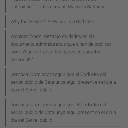
l
optimistic". Conferenciant: Manuela Battaglini
i
o
Why the 6-month AI Pause is a Bad Idea
-
a
Webinar “Anonimització de dades en els
n
documents administratius que s’han de publicar:
g
com s’han de tractar les dades de caràcter
personal?"
u
l
Jornada: Com aconseguir que el Codi ètic del
o
servei públic de Catalunya sigui present en el dia a
-
dia del Servei públic.
i
-
Jornada: Com aconseguir que el Codi ètic del
c
servei públic de Catalunya sigui present en el dia a
a
dia del Servei públic.
r