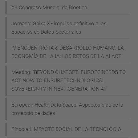
l
XII Congreso Mundial de Bioética
l
i
Jornada: Gaixa X - impulso definitivo a los
Espacios de Datos Sectoriales
b
r
IV ENCUENTRO IA & DESARROLLO HUMANO. LA
e
ECONOMÍA DE LA IA: LOS RETOS DE LA AI ACT
-
d
Meeting: "BEYOND CHATGPT: EUROPE NEEDS TO
i
ACT NOW TO ENSURETECHNOLOGICAL
a
SOVEREIGNTY IN NEXT-GENERATION AI"
l
e
European Health Data Space: Aspectes clau de la
g
protecció de dades
s
Píndola L’IMPACTE SOCIAL DE LA TECNOLOGIA
-