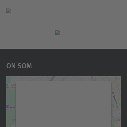
On Som
Necessitem el vostre
consentiment per carregar el
servei Google Maps!
Utilitzem un servei de tercers per incrustar
contingut del mapa que pugui recollir dades
sobre la vostra activitat. Reviseu-ne els