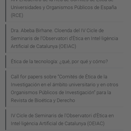
Universidades y Organismos Públicos de España
u
(RCE)
/
c
Dra. Abeba Birhane. Cloenda del IV Cicle de
a
Seminaris de l’Observatori d’Ètica en Intel·ligència
/
Artificial de Catalunya (OEIAC)
a
c
Ética de la tecnología: ¿qué, por qué y cómo?
t
u
Call for papers sobre “Comités de Ética de la
a
Investigación en el ámbito universitario y en otros
Organismos Públicos de Investigación” para la
l
Revista de Bioética y Derecho
i
t
IV Cicle de Seminaris de l'Observatori d'Ètica en
a
Intel·ligència Artificial de Catalunya (OEIAC)
t