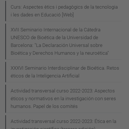
i
Curs: Aspectes ètics i pedagògics de la tecnologia
i les dades en Educació [Web]
s
s
XVII Seminario Internacional de la Cátedra
a
UNESCO de Bioética de la Universidad de
-
Barcelona: "La Declaración Universal sobre
v
Bioética y Derechos Humanos y la neuroética"
e
l
XXXVI Seminario Interdisciplinar de Bioética. Retos
i
éticos de la Inteligencia Artificial
z
Presentació
Actividad transversal curso 2022-2023: Aspectos
1er
éticos y normativos en la investigación con seres
humanos. Papel de los comités
llibre
Diàlegs
Actividad transversal curso 2022-2023: Ética en la
UPCArts
investigación científica (tercera edición)