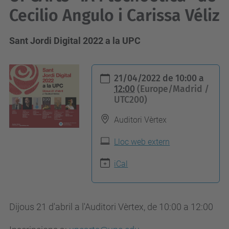
Cecilio Angulo i Carissa Véliz
Sant Jordi Digital 2022 a la UPC
h
21/04/2022
de
10:00
a
t
12:00
(Europe/Madrid /
UTC200)
t
p
Auditori Vèrtex
s
Lloc web extern
:
/
iCal
/
c
o
Dijous 21 d'abril a l'Auditori Vèrtex, de 10:00 a 12:00
m