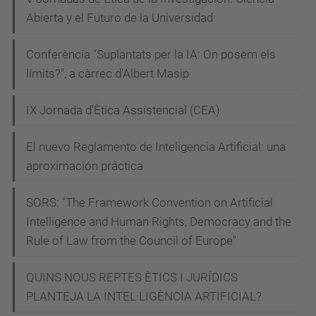
p
Abierta y el Futuro de la Universidad
r
e
Conferència "Suplantats per la IA: On posem els
s
límits?", a càrrec d'Albert Masip
e
n
IX Jornada d'Ètica Assistencial (CEA)
t
a
El nuevo Reglamento de Inteligencia Artificial: una
c
aproximación práctica
i
SORS: "The Framework Convention on Artificial
o
Intelligence and Human Rights, Democracy and the
-
Rule of Law from the Council of Europe"
1
e
QUINS NOUS REPTES ÈTICS I JURÍDICS
r
PLANTEJA LA INTEL·LIGÈNCIA ARTIFICIAL?
-