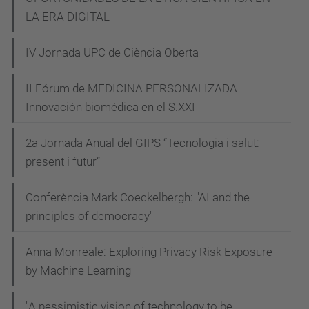
n
LA ERA DIGITAL
o
IV Jornada UPC de Ciència Oberta
e
t
II Fórum de MEDICINA PERSONALIZADA
i
Innovación biomédica en el S.XXI
c
a
2a Jornada Anual del GIPS “Tecnologia i salut:
-
present i futur”
d
e
Conferència Mark Coeckelbergh: "AI and the
-
principles of democracy"
c
Anna Monreale: Exploring Privacy Risk Exposure
e
by Machine Learning
c
i
"A pessimistic vision of technology to be