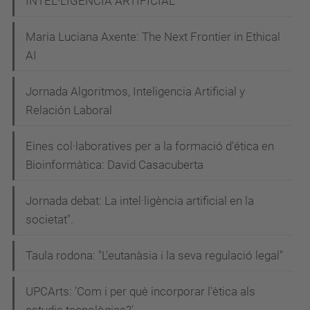
INTEL·LIGÈNCIA ARTIFICIAL
Jordi
Maria Luciana Axente: The Next Frontier in Ethical
Digital
AI
2022
a
Jornada Algoritmos, Inteligencia Artificial y
la
Relación Laboral
UPC
Eines col·laboratives per a la formació d'ética en
Bioinformàtica: David Casacuberta
Jornada debat: La intel·ligència artificial en la
societat".
Taula rodona: "L'eutanàsia i la seva regulació legal"
UPCArts: 'Com i per què incorporar l'ètica als
estudis tecnològics?'