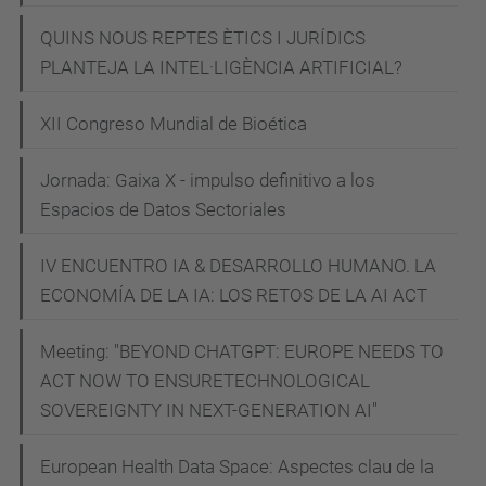
a
QUINS NOUS REPTES ÈTICS I JURÍDICS
-
PLANTEJA LA INTEL·LIGÈNCIA ARTIFICIAL?
f
XII Congreso Mundial de Bioética
r
e
Jornada: Gaixa X - impulso definitivo a los
n
Espacios de Datos Sectoriales
t
e
IV ENCUENTRO IA & DESARROLLO HUMANO. LA
-
ECONOMÍA DE LA IA: LOS RETOS DE LA AI ACT
a
l
Meeting: "BEYOND CHATGPT: EUROPE NEEDS TO
-
ACT NOW TO ENSURETECHNOLOGICAL
f
SOVEREIGNTY IN NEXT-GENERATION AI"
e
European Health Data Space: Aspectes clau de la
u