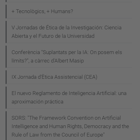
s
+ Tecnològics, + Humans?
t
e
V Jornadas de Ética de la Investigación: Ciencia
n
Abierta y el Futuro de la Universidad
c
i
Conferència "Suplantats per la IA: On posem els
a
límits?", a càrrec d'Albert Masip
-
c
IX Jornada d'Ètica Assistencial (CEA)
i
El nuevo Reglamento de Inteligencia Artificial: una
u
aproximación práctica
d
a
SORS: "The Framework Convention on Artificial
d
Intelligence and Human Rights, Democracy and the
a
Rule of Law from the Council of Europe"
n