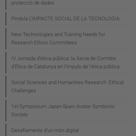
protecció de dades
d
a
Píndola L’IMPACTE SOCIAL DE LA TECNOLOGIA
l
i
New Technologies and Training Needs for
s
Research Ethics Committees
m
o
IV Jornada d'ètica pública: la Xarxa de Comitès
-
d'Ètica de Catalunya en l'impuls de l'ètica pública
c
Social Sciences and Humanities Research: Ethical
l
Challenges
i
m
1st Symposium Japan-Spain Avatar Symbiotic
a
Society
t
i
Desafiaments d’un món digital