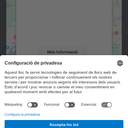
servei Google Maps!
Utilitzem un servei de tercers per incrustar
contingut del mapa que pugui recollir dades
sobre la vostra activitat. Reviseu-ne els
detalls i accepteu el servei per veure el
mapa.
Més Informació
Accepta
Contacte
powered by
Usercentrics Consent
Management Platform
Formulari de contacte
© UPC