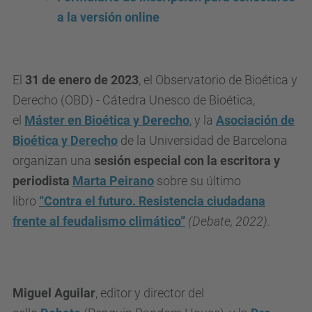
u
a la versión online
/
c
a
El
31 de enero de 2023
, el Observatorio de Bioética y
/
Derecho (OBD) - Cátedra Unesco de Bioética,
a
el
Máster en Bioética y Derecho
, y la
Asociación de
c
Bioética y Derecho
de la Universidad de Barcelona
t
organizan una
sesión especial con la escritora y
u
periodista
M
arta Peirano
sobre su último
a
libro
“Contra el futuro. Resistencia ciudadana
l
frente al feudalismo climático”
(Debate, 2022).
i
t
a
Miguel Aguilar
, editor y director del
t