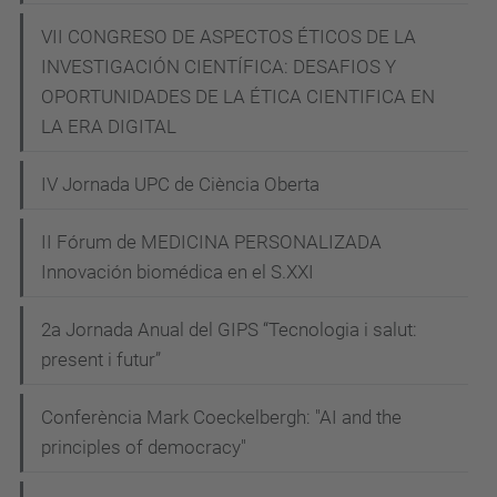
c
o
VII CONGRESO DE ASPECTOS ÉTICOS DE LA
INVESTIGACIÓN CIENTÍFICA: DESAFIOS Y
Diálogo
OPORTUNIDADES DE LA ÉTICA CIENTIFICA EN
con
LA ERA DIGITAL
Marta
Peirano:
IV Jornada UPC de Ciència Oberta
"Contra
el
II Fórum de MEDICINA PERSONALIZADA
futuro.
Innovación biomédica en el S.XXI
Resistencia
ciudadana
2a Jornada Anual del GIPS “Tecnologia i salut:
frente
present i futur”
al
Conferència Mark Coeckelbergh: "AI and the
feudalismo
principles of democracy"
climático"
2023-