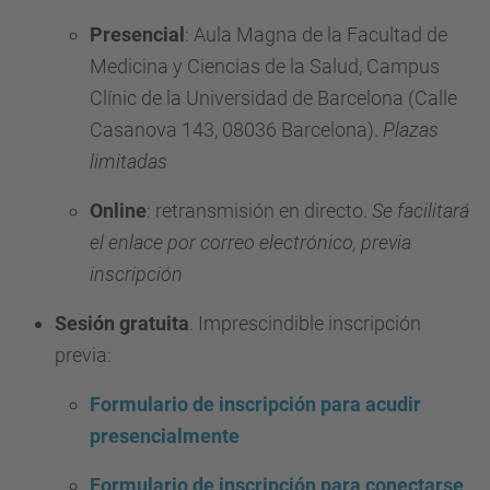
i
Presencial
: Aula Magna de la Facultad de
t
Medicina y Ciencias de la Salud, Campus
e
Clínic de la Universidad de Barcelona (Calle
-
Casanova 143, 08036 Barcelona).
Plazas
e
limitadas
t
i
Online
: retransmisión en directo.
Se facilitará
c
el enlace por correo electrónico, previa
a
inscripción
.
u
Sesión gratuita
. Imprescindible inscripción
p
previa:
c
Formulario de inscripción para acudir
.
presencialmente
e
d
Formulario de inscripción para conectarse