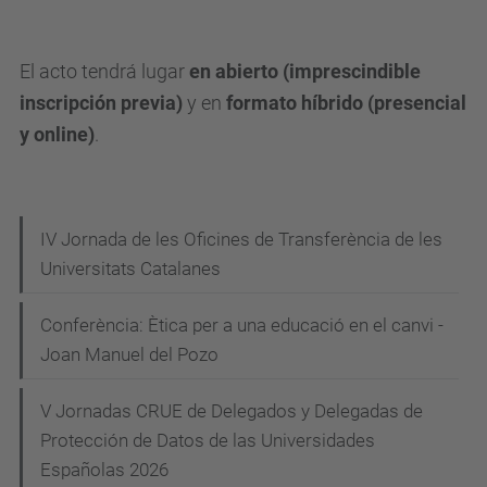
i
a
El acto tendrá lugar
en abierto (imprescindible
l
inscripción previa)
y en
formato híbrido (presencial
o
y online)
.
g
o
-
N
IV Jornada de les Oficines de Transferència de les
c
Universitats Catalanes
a
o
v
n
Conferència: Ètica per a una educació en el canvi -
-
e
Joan Manuel del Pozo
m
g
a
V Jornadas CRUE de Delegados y Delegadas de
a
r
Protección de Datos de las Universidades
c
t
Españolas 2026