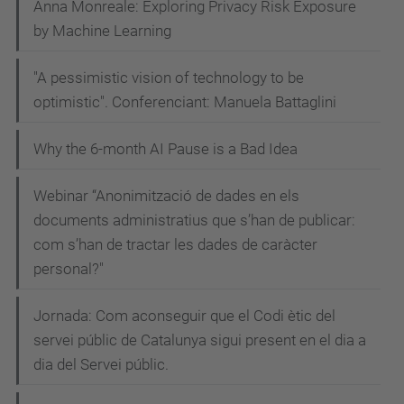
Anna Monreale: Exploring Privacy Risk Exposure
01-
by Machine Learning
31T18:30:00+01:00
2023-
"A pessimistic vision of technology to be
01-
optimistic". Conferenciant: Manuela Battaglini
31T23:59:59+01:00
Why the 6-month AI Pause is a Bad Idea
Webinar “Anonimització de dades en els
documents administratius que s’han de publicar:
com s’han de tractar les dades de caràcter
personal?"
Jornada: Com aconseguir que el Codi ètic del
servei públic de Catalunya sigui present en el dia a
dia del Servei públic.