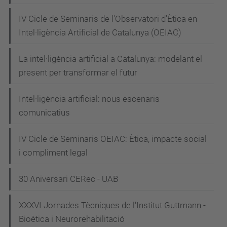
-
IV Cicle de Seminaris de l'Observatori d'Ètica en
e
Intel·ligència Artificial de Catalunya (OEIAC)
l
-
La intel·ligència artificial a Catalunya: modelant el
f
present per transformar el futur
u
Intel·ligència artificial: nous escenaris
t
comunicatius
u
r
IV Cicle de Seminaris OEIAC: Ètica, impacte social
o
i compliment legal
-
r
30 Aniversari CERec - UAB
e
s
XXXVI Jornades Tècniques de l'Institut Guttmann -
i
Bioètica i Neurorehabilitació