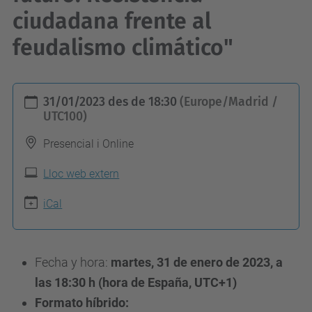
ciudadana frente al
feudalismo climático"
h
31/01/2023
des de
18:30
(Europe/Madrid /
t
UTC100)
t
Presencial i Online
p
s
Lloc web extern
:
iCal
/
/
c
Fecha y hora:
martes, 31 de enero de 2023, a
o
las 18:30 h (hora de España, UTC+1)
m
Formato híbrido: