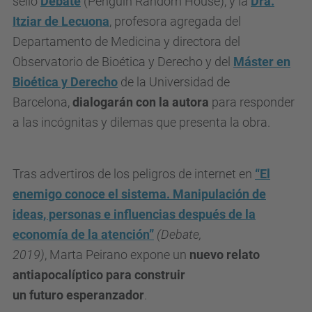
sello
Debate
(Penguin Random House), y la
Dra.
/
Itziar de Lecuona
, profesora agregada del
e
Departamento de Medicina y directora del
s
Observatorio de Bioética y Derecho y del
Máster en
d
Bioética y Derecho
de la Universidad de
e
Barcelona,
dialogarán con la autora
para responder
v
a las incógnitas y dilemas que presenta la obra.
e
n
i
Tras advertiros de los peligros de internet en
“El
m
enemigo conoce el sistema. Manipulación de
e
ideas, personas e influencias después de
la
n
economía de la atención”
(Debate,
t
2019)
, Marta Peirano expone un
nuevo relato
s
antiapocalíptico para construir
/
un futuro esperanzador
.
d