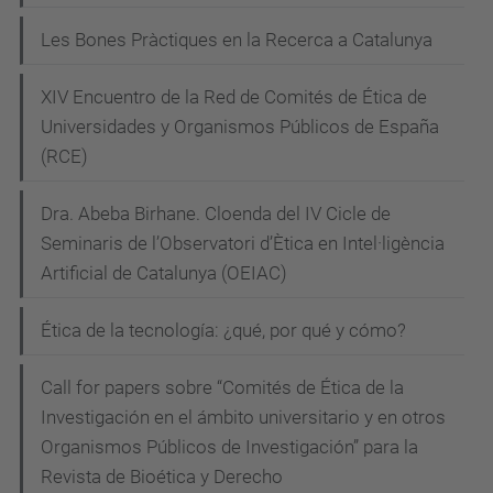
i
a
Les Bones Pràctiques en la Recerca a Catalunya
-
ó
p
XIV Encuentro de la Red de Comités de Ética de
e
Universidades y Organismos Públicos de España
i
(RCE)
r
a
Dra. Abeba Birhane. Cloenda del IV Cicle de
n
Seminaris de l’Observatori d’Ètica en Intel·ligència
o
Artificial de Catalunya (OEIAC)
-
c
Ética de la tecnología: ¿qué, por qué y cómo?
o
Call for papers sobre “Comités de Ética de la
n
Investigación en el ámbito universitario y en otros
t
Organismos Públicos de Investigación” para la
r
Revista de Bioética y Derecho
a