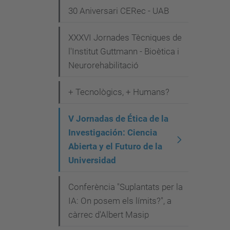
d
30 Aniversari CERec - UAB
e
v
XXXVI Jornades Tècniques de
e
l'Institut Guttmann - Bioètica i
Neurorehabilitació
n
i
+ Tecnològics, + Humans?
m
e
V Jornadas de Ética de la
n
Investigación: Ciencia
t
Abierta y el Futuro de la
s
Universidad
/
v
Conferència "Suplantats per la
-
IA: On posem els límits?", a
càrrec d'Albert Masip
j
o