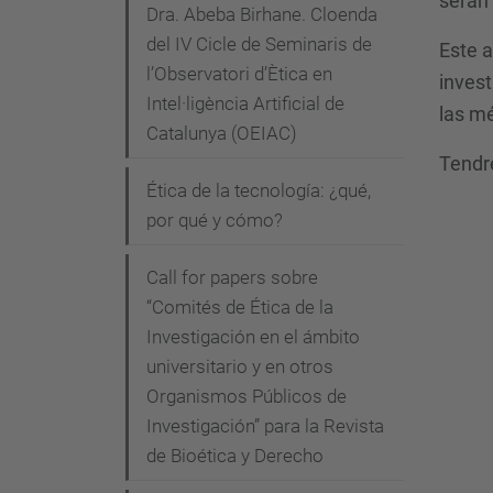
serán 
-
Dra. Abeba Birhane. Cloenda
e
del IV Cicle de Seminaris de
Este a
l’Observatori d’Ètica en
t
invest
Intel·ligència Artificial de
i
las mé
Catalunya (OEIAC)
c
Tendre
a
Ética de la tecnología: ¿qué,
.
por qué y cómo?
u
p
Call for papers sobre
c
“Comités de Ética de la
.
Investigación en el ámbito
e
universitario y en otros
d
Organismos Públicos de
u
Investigación” para la Revista
de Bioética y Derecho
/
c