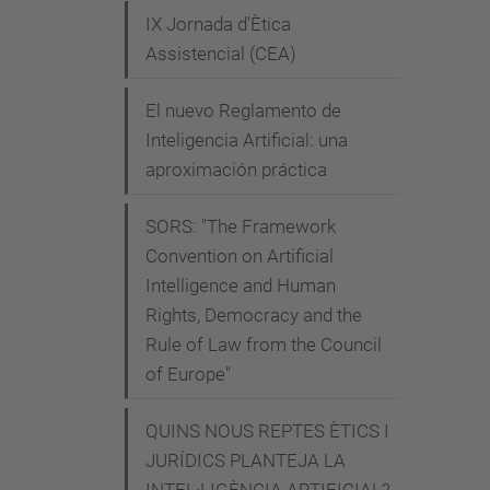
IX Jornada d'Ètica
r
Assistencial (CEA)
n
a
El nuevo Reglamento de
d
Inteligencia Artificial: una
a
aproximación práctica
s
-
SORS: "The Framework
d
Convention on Artificial
e
Intelligence and Human
Rights, Democracy and the
-
Rule of Law from the Council
e
of Europe"
t
i
QUINS NOUS REPTES ÈTICS I
c
JURÍDICS PLANTEJA LA
a