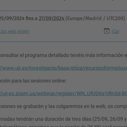
25/09/2024
fins a
27/09/2024
(Europe/Madrid / UTC200)
Lloc web extern
iCal
onsultar el programa detallado tenéis más información e
://www.uji.es/investigacio/base/etica/recursosformatiu
pción para las sesiones online:
://uji-es.zoom.us/webinar/register/WN_UfUD6s1IRnSd-
esiones se grabarán y las colgaremos en la web, os comp
rnadas tendrán una duración de tres días (25/09, 26/09 y