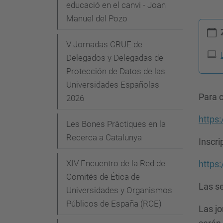
g
educació en el canvi - Joan
Manuel del Pozo
a
h
c
t
V Jornadas CRUE de
t
i
Delegados y Delegadas de
p
Protección de Datos de las
ó
s
Universidades Españolas
Para c
:
2026
/
https
Les Bones Pràctiques en la
/
Recerca a Catalunya
c
Inscri
o
XIV Encuentro de la Red de
https
m
Comités de Ética de
i
Las s
Universidades y Organismos
t
Públicos de España (RCE)
Las jo
e