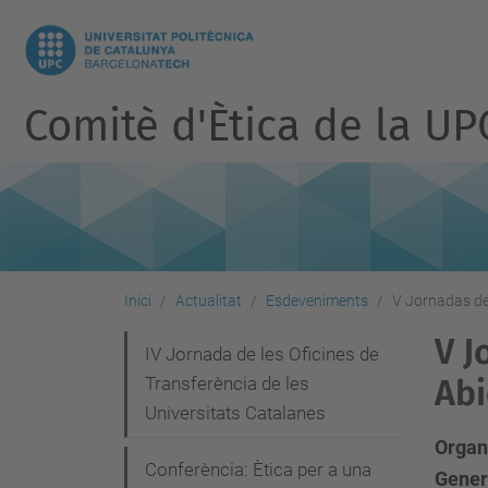
Comitè d'Ètica de la UP
Inici
Actualitat
Esdeveniments
V Jornadas de 
V J
N
IV Jornada de les Oficines de
Transferència de les
Abi
a
Universitats Catalanes
v
Organi
e
Conferència: Ètica per a una
Gener