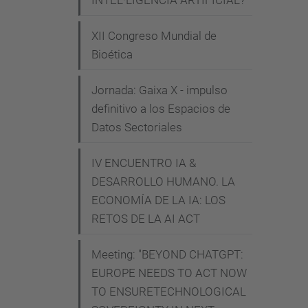
INTEL·LIGÈNCIA ARTIFICIAL?
-
d
XII Congreso Mundial de
e
Bioética
-
Jornada: Gaixa X - impulso
l
definitivo a los Espacios de
a
Datos Sectoriales
-
i
IV ENCUENTRO IA &
n
DESARROLLO HUMANO. LA
v
ECONOMÍA DE LA IA: LOS
e
RETOS DE LA AI ACT
s
t
Meeting: "BEYOND CHATGPT:
i
EUROPE NEEDS TO ACT NOW
g
TO ENSURETECHNOLOGICAL