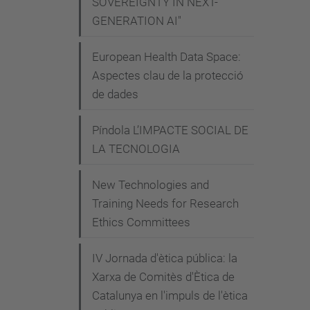
a
SOVEREIGNTY IN NEXT-
GENERATION AI"
c
i
European Health Data Space:
o
Aspectes clau de la protecció
n
de dades
-
c
Píndola L’IMPACTE SOCIAL DE
i
LA TECNOLOGIA
e
n
New Technologies and
c
Training Needs for Research
Ethics Committees
i
a
IV Jornada d'ètica pública: la
-
Xarxa de Comitès d'Ètica de
a
Catalunya en l'impuls de l'ètica
b