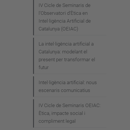
IV Cicle de Seminaris de
a
l'Observatori d'Ètica en
/
Intel·ligència Artificial de
a
Catalunya (OEIAC)
c
t
La intel·ligència artificial a
u
Catalunya: modelant el
a
present per transformar el
l
futur
i
Intel·ligència artificial: nous
t
escenaris comunicatius
a
t
IV Cicle de Seminaris OEIAC:
/
Ètica, impacte social i
e
compliment legal
s