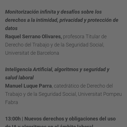
a
-
Monitorización infinita y desafíos sobre los
a
derechos a la intimidad, privacidad y protección de
r
datos
t
Raquel Serrano Olivares,
profesora Titular de
i
Derecho del Trabajo y de la Seguridad Social,
f
Universitat de Barcelona
i
c
Inteligencia Artificial, algoritmos y seguridad y
i
salud laboral
a
Manuel Luque Parra
, catedrático de Derecho del
l
Trabajo y de la Seguridad Social, Universitat Pompeu
-
Fabra
y
-
13:00h | Nuevos derechos y obligaciones del uso
r
de IA y algoritmos en el ámbito laboral