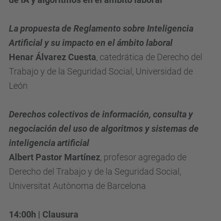
e
l
La propuesta de Reglamento sobre Inteligencia
a
Artificial y su impacto en el ámbito laboral
c
Henar Álvarez Cuesta
, catedrática de Derecho del
i
Trabajo y de la Seguridad Social, Universidad de
o
León
n
-
Derechos colectivos de información, consulta y
l
negociación del uso de algoritmos y sistemas de
a
inteligencia artificial
b
Albert Pastor Martínez
, profesor agregado de
o
Derecho del Trabajo y de la Seguridad Social,
r
Universitat Autònoma de Barcelona
a
l
14:00h |
Clausura