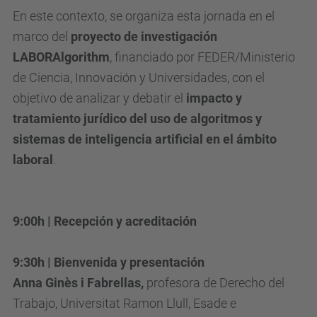
t
En este contexto, se organiza esta jornada en el
/
marco del
proyecto de investigación
e
LABORAlgorithm
, financiado por FEDER/Ministerio
s
de Ciencia, Innovación y Universidades, con el
d
objetivo de analizar y debatir el
impacto y
e
tratamiento jurídico del uso de algoritmos y
v
sistemas de inteligencia artificial en el ámbito
e
laboral
.
n
i
m
9:00h | Recepción y acreditación
e
n
9:30h | Bienvenida y presentación
t
Anna Ginès i Fabrellas,
profesora de Derecho del
s
Trabajo, Universitat Ramon Llull, Esade e