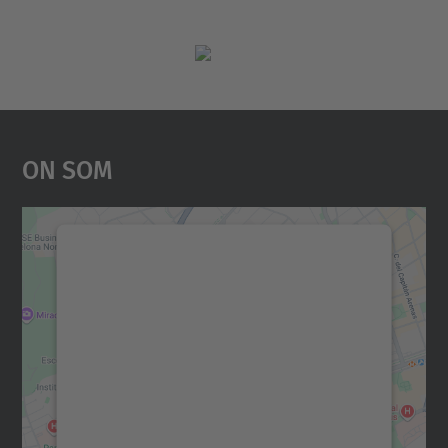
On Som
Necessitem el vostre
consentiment per carregar el
servei Google Maps!
Utilitzem un servei de tercers per incrustar
contingut del mapa que pugui recollir dades
sobre la vostra activitat. Reviseu-ne els
detalls i accepteu el servei per veure el
mapa.