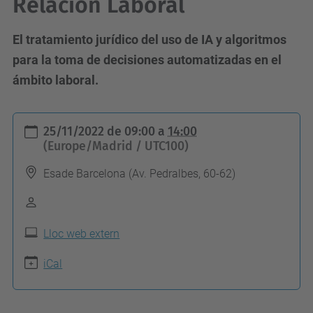
Relación Laboral
El tratamiento jurídico del uso de IA y algoritmos
para la toma de decisiones automatizadas en el
ámbito laboral.
h
25/11/2022
de
09:00
a
14:00
t
(Europe/Madrid / UTC100)
t
Esade Barcelona (Av. Pedralbes, 60-62)
p
s
:
Lloc web extern
/
/
iCal
c
o