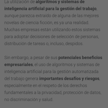
e
La utilización de
algoritmos y sistemas de
d
inteligencia artificial para la gestión del trabajo
,
u
aunque parezca extraído de alguna de las mejores
/
novelas de ciencia ficción, es ya una realidad.
c
Muchas empresas están utilizando estos sistemas
a
para adoptar decisiones de selección de personas,
/
distribución de tareas o, incluso, despidos.
a
c
Sin embargo, a pesar de sus
potenciales beneficios
t
empresariales
, el uso de algoritmos y sistemas de
u
inteligencia artificial para la gestión automatizada
a
del trabajo genera
importantes desafíos y riesgos
,
l
especialmente en el respeto de los derechos
i
fundamentales a la privacidad, protección de datos,
t
no discriminación y salud.
a