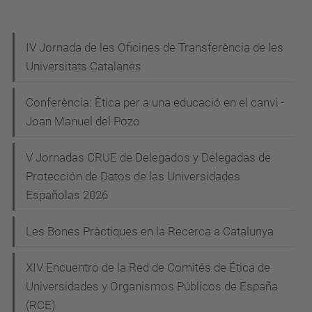
laboral.
N
IV Jornada de les Oficines de Transferència de les
Universitats Catalanes
a
v
Conferència: Ètica per a una educació en el canvi -
e
Joan Manuel del Pozo
g
V Jornadas CRUE de Delegados y Delegadas de
a
Protección de Datos de las Universidades
c
Españolas 2026
i
Les Bones Pràctiques en la Recerca a Catalunya
ó
XIV Encuentro de la Red de Comités de Ética de
Universidades y Organismos Públicos de España
(RCE)