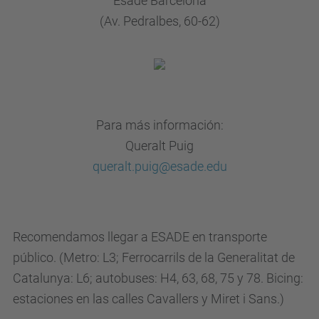
Esade Barcelona
del
(Av. Pedralbes, 60-62)
uso
de
IA
y
algoritmos
Para más información:
para
Queralt Puig
la
queralt.puig@esade.edu
toma
de
decisiones
Recomendamos llegar a ESADE en transporte
automatizadas
público. (Metro: L3; Ferrocarrils de la Generalitat de
en
Catalunya: L6; autobuses: H4, 63, 68, 75 y 78. Bicing:
el
estaciones en las calles Cavallers y Miret i Sans.)
ámbito