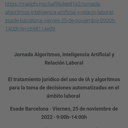
https://mailchi.mp/baf9bdee81e2/jornada-
m
algoritmos-inteligencia-artificial-y-relacin-laboral-
i
esade-barcelona-viernes-25-de-noviembre-0900h-
t
1400h?e=c698114e09
e
-
e
Jornada Algoritmos, Inteligencia Artificial y
t
Relación Laboral
i
c
El tratamiento jurídico del uso de IA y algoritmos
a
para la toma de decisiones automatizadas en el
.
ámbito laboral
u
p
Esade Barcelona · Viernes, 25 de noviembre de
c
2022 · 9:00h-14:00h
.