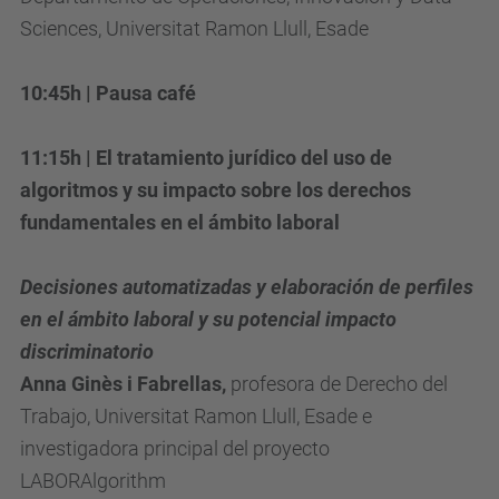
m
Sciences, Universitat Ramon Llull, Esade
o
s
10:45h |
Pausa café
-
i
11:15h | El tratamiento jurídico del uso de
n
algoritmos y su impacto sobre los derechos
t
fundamentales en el ámbito laboral
e
l
Decisiones automatizadas y elaboración de perfiles
i
en el ámbito laboral y su potencial impacto
g
discriminatorio
e
Anna Ginès i Fabrellas,
profesora de Derecho del
n
Trabajo, Universitat Ramon Llull, Esade e
c
investigadora principal del proyecto
i
LABORAlgorithm