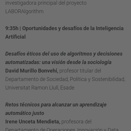
/
investigadora principal del proyecto
j
LABORAlgorithm
o
r
9:35h
| Oportunidades y desafíos de la Inteligencia
n
Artificial
a
d
Desafíos éticos del uso de algoritmos y decisiones
a
automatizadas: una visión desde la sociología
-
David Murillo Bonvehí,
profesor titular del
a
Departamento de Sociedad, Política y Sostenibilidad,
l
Universitat Ramon Llull, Esade
g
o
Retos técnicos para alcanzar un aprendizaje
r
automático justo
i
Irene Unceta Mendieta,
profesora del
t
Departamento de Operaciones, Innovación y Data