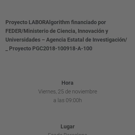
Jornada
Algoritmos,
Inteligencia
Proyecto LABORAlgorithm financiado por
Artificial
FEDER/Ministerio de Ciencia, Innovación y
y
Universidades – Agencia Estatal de Investigación/
Relación
_ Proyecto PGC2018-100918-A-100
Laboral
2022-
11-
25T09:00:00+01:00
Hora
2022-
Viernes, 25 de noviembre
11-
a las 09:00h
25T14:00:00+01:00
El
tratamiento
Lugar
jurídico