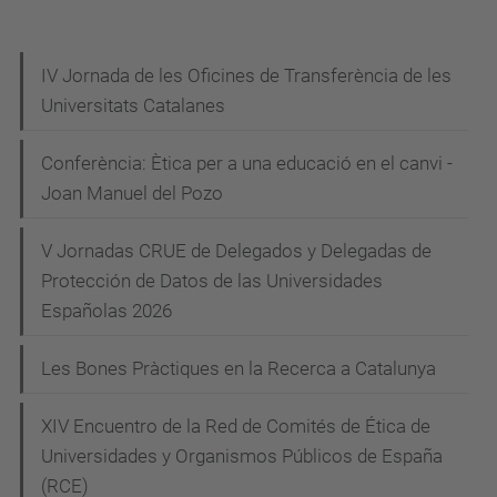
i
t
N
IV Jornada de les Oficines de Transferència de les
a
Universitats Catalanes
a
t
v
/
Conferència: Ètica per a una educació en el canvi -
e
e
Joan Manuel del Pozo
s
g
d
V Jornadas CRUE de Delegados y Delegadas de
a
Protección de Datos de las Universidades
e
c
Españolas 2026
v
i
e
Les Bones Pràctiques en la Recerca a Catalunya
ó
n
i
XIV Encuentro de la Red de Comités de Ética de
m
Universidades y Organismos Públicos de España
e
(RCE)