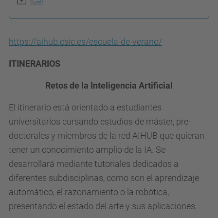
iCal
/
c
o
https://aihub.csic.es/escuela-de-verano/
m
ITINERARIOS
i
t
Retos de la Inteligencia Artificial
e
El itinerario está orientado a estudiantes
-
universitarios cursando estudios de máster, pre-
e
doctorales y miembros de la red AIHUB que quieran
t
tener un conocimiento amplio de la IA. Se
i
desarrollará mediante tutoriales dedicados a
c
diferentes subdisciplinas, como son el aprendizaje
a
automático, el razonamiento o la robótica,
.
presentando el estado del arte y sus aplicaciones.
u