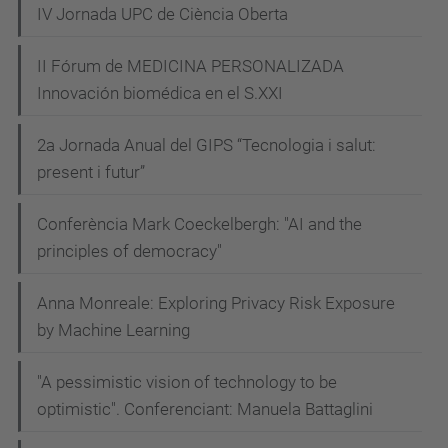
l
IV Jornada UPC de Ciència Oberta
i
g
II Fórum de MEDICINA PERSONALIZADA
e
Innovación biomédica en el S.XXI
n
2a Jornada Anual del GIPS “Tecnologia i salut:
c
present i futur”
i
a
Conferència Mark Coeckelbergh: "AI and the
-
principles of democracy"
a
r
Anna Monreale: Exploring Privacy Risk Exposure
t
by Machine Learning
i
f
"A pessimistic vision of technology to be
i
optimistic". Conferenciant: Manuela Battaglini
c