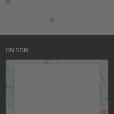
On Som
Necessitem el vostre
consentiment per carregar el
servei Google Maps!
Utilitzem un servei de tercers per incrustar
contingut del mapa que pugui recollir dades
sobre la vostra activitat. Reviseu-ne els
detalls i accepteu el servei per veure el