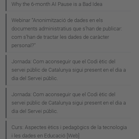
Why the 6-month AI Pause is a Bad Idea
i
a
Webinar “Anonimització de dades en els
l
documents administratius que s’han de publicar:
Escuela
com s’han de tractar les dades de caràcter
de
personal?"
verano
de
Jornada: Com aconseguir que el Codi ètic del
la
servei públic de Catalunya sigui present en el dia a
Conexión
dia del Servei públic.
AIHUB.CSIC,
Jornada: Com aconseguir que el Codi ètic del
sobre
servei públic de Catalunya sigui present en el dia a
conocimiento
dia del Servei públic.
de
la
Curs: Aspectes ètics i pedagògics de la tecnologia
inteligencia
i les dades en Educació [Web]