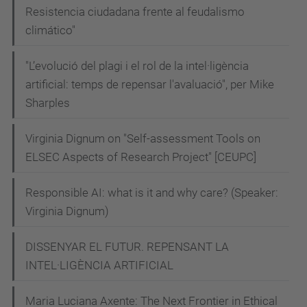
Resistencia ciudadana frente al feudalismo
responden
climático"
a
dos
"L’evolució del plagi i el rol de la intel·ligència
objetivos
artificial: temps de repensar l'avaluació", per Mike
de
Sharples
la
conexión:
Virginia Dignum on "Self-assessment Tools on
Retos
ELSEC Aspects of Research Project" [CEUPC]
de
Responsible AI: what is it and why care? (Speaker:
la
Virginia Dignum)
Inteligencia
Artificial,
DISSENYAR EL FUTUR. REPENSANT LA
y
INTEL·LIGÈNCIA ARTIFICIAL
Educando
en
Maria Luciana Axente: The Next Frontier in Ethical