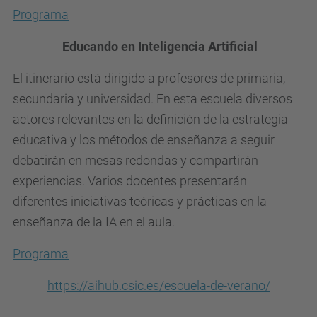
p
Programa
c
.
Educando en Inteligencia Artificial
e
El itinerario está dirigido a profesores de primaria,
d
secundaria y universidad. En esta escuela diversos
u
actores relevantes en la definición de la estrategia
/
educativa y los métodos de enseñanza a seguir
c
debatirán en mesas redondas y compartirán
a
experiencias. Varios docentes presentarán
/
diferentes iniciativas teóricas y prácticas en la
a
enseñanza de la IA en el aula.
c
t
Programa
u
https://aihub.csic.es/escuela-de-verano/
a
l