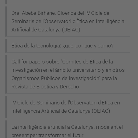
n
t
Dra. Abeba Birhane. Cloenda del IV Cicle de
s
Seminaris de l’Observatori d’Ètica en Intel·ligència
Artificial de Catalunya (OEIAC)
/
e
Ética de la tecnología: ¿qué, por qué y cómo?
s
c
Call for papers sobre “Comités de Ética de la
u
Investigación en el ámbito universitario y en otros
e
Organismos Públicos de Investigación” para la
l
Revista de Bioética y Derecho
a
-
IV Cicle de Seminaris de l'Observatori d'Ètica en
d
Intel·ligència Artificial de Catalunya (OEIAC)
e
La intel·ligència artificial a Catalunya: modelant el
-
present per transformar el futur
v