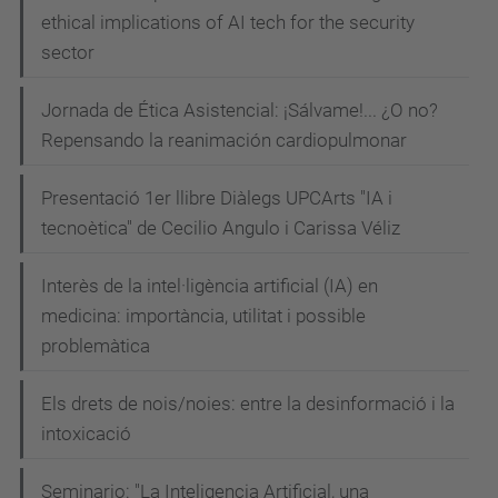
ethical implications of AI tech for the security
sector
Jornada de Ética Asistencial: ¡Sálvame!... ¿O no?
Repensando la reanimación cardiopulmonar
Presentació 1er llibre Diàlegs UPCArts "IA i
tecnoètica" de Cecilio Angulo i Carissa Véliz
Interès de la intel·ligència artificial (IA) en
medicina: importància, utilitat i possible
problemàtica
Els drets de nois/noies: entre la desinformació i la
intoxicació
Seminario: "La Inteligencia Artificial, una