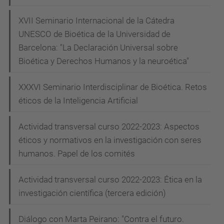
artificial
2022-
XVII Seminario Internacional de la Cátedra
07-
UNESCO de Bioética de la Universidad de
04T00:00:00+02:00
Barcelona: "La Declaración Universal sobre
2022-
Bioética y Derechos Humanos y la neuroética"
07-
XXXVI Seminario Interdisciplinar de Bioética. Retos
08T23:59:59+02:00
éticos de la Inteligencia Artificial
La
escuela
Actividad transversal curso 2022-2023: Aspectos
estará
éticos y normativos en la investigación con seres
compuesta
humanos. Papel de los comités
por
dos
Actividad transversal curso 2022-2023: Ética en la
itinerarios
investigación científica (tercera edición)
paralelos
Diálogo con Marta Peirano: "Contra el futuro.
que