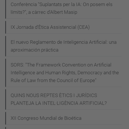
e
Conferència "Suplantats per la IA: On posem els
x
límits?", a càrrec d'Albert Masip
i
IX Jornada d'Ètica Assistencial (CEA)
o
n
El nuevo Reglamento de Inteligencia Artificial: una
-
aproximación práctica
a
i
SORS: "The Framework Convention on Artificial
h
Intelligence and Human Rights, Democracy and the
u
Rule of Law from the Council of Europe"
b
QUINS NOUS REPTES ÈTICS I JURÍDICS
-
PLANTEJA LA INTEL·LIGÈNCIA ARTIFICIAL?
c
s
XII Congreso Mundial de Bioética
i
c