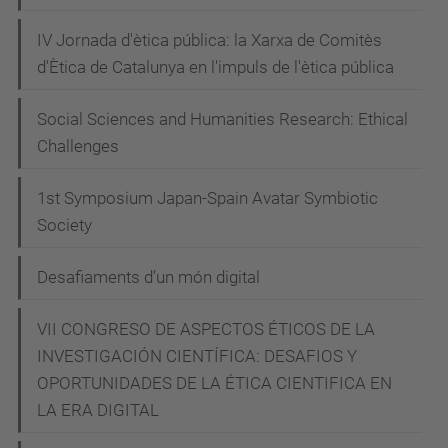
e
IV Jornada d'ètica pública: la Xarxa de Comitès
n
d'Ètica de Catalunya en l'impuls de l'ètica pública
t
o
Social Sciences and Humanities Research: Ethical
-
Challenges
d
e
1st Symposium Japan-Spain Avatar Symbiotic
-
Society
l
a
Desafiaments d’un món digital
-
VII CONGRESO DE ASPECTOS ÉTICOS DE LA
i
INVESTIGACIÓN CIENTÍFICA: DESAFIOS Y
n
OPORTUNIDADES DE LA ÉTICA CIENTIFICA EN
t
LA ERA DIGITAL
e