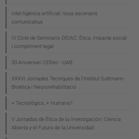
e
Intel·ligència artificial: nous escenaris
r
comunicatius
a
n
IV Cicle de Seminaris OEIAC: Ètica, impacte social
o
i compliment legal
-
d
30 Aniversari CERec - UAB
e
XXXVI Jornades Tècniques de l'Institut Guttmann -
-
Bioètica i Neurorehabilitació
l
a
+ Tecnològics, + Humans?
-
c
V Jornadas de Ética de la Investigación: Ciencia
o
Abierta y el Futuro de la Universidad
n