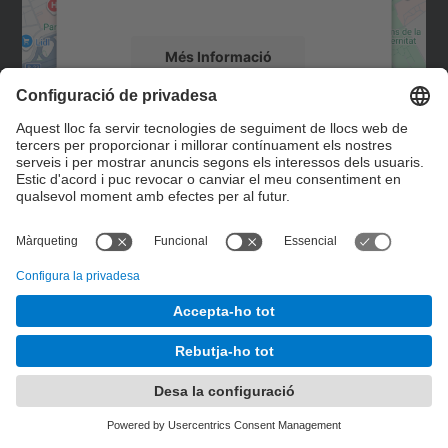
mapa.
Més Informació
Accepta
Contacte
powered by
Usercentrics Consent
Management Platform
Formulari de contacte
© UPC
Desenvolupat amb
Mapa del lloc
Accessibilitat
Avís legal
Configuració de privadesa