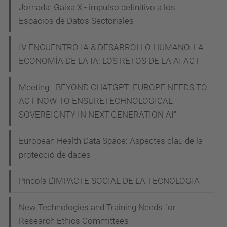
Jornada: Gaixa X - impulso definitivo a los
-
Espacios de Datos Sectoriales
s
o
IV ENCUENTRO IA & DESARROLLO HUMANO. LA
b
ECONOMÍA DE LA IA: LOS RETOS DE LA AI ACT
r
Meeting: "BEYOND CHATGPT: EUROPE NEEDS TO
e
ACT NOW TO ENSURETECHNOLOGICAL
-
SOVEREIGNTY IN NEXT-GENERATION AI"
c
o
European Health Data Space: Aspectes clau de la
n
protecció de dades
o
c
Píndola L’IMPACTE SOCIAL DE LA TECNOLOGIA
i
m
New Technologies and Training Needs for
i
Research Ethics Committees