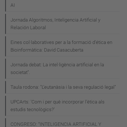
Inteligencia
AI
Artificial.
Jornada Algoritmos, Inteligencia Artificial y
Relación Laboral
Eines col·laboratives per a la formació d'ética en
Bioinformàtica: David Casacuberta
Jornada debat: La intel·ligència artificial en la
societat".
Taula rodona: "L'eutanàsia i la seva regulació legal"
UPCArts: 'Com i per què incorporar l'ètica als
estudis tecnològics?'
CONGRESO: “INTELIGENCIA ARTIFICIAL Y