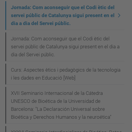
a
Jornada: Com aconseguir que el Codi ètic del
servei públic de Catalunya sigui present en el
-
dia a dia del Servei públic.
s
i
Jornada: Com aconseguir que el Codi ètic del
g
servei públic de Catalunya sigui present en el dia a
u
dia del Servei públic.
i
-
Curs: Aspectes ètics i pedagògics de la tecnologia
p
i les dades en Educació [Web]
r
e
XVII Seminario Internacional de la Cátedra
UNESCO de Bioética de la Universidad de
s
Barcelona: "La Declaración Universal sobre
e
Bioética y Derechos Humanos y la neuroética"
n
t