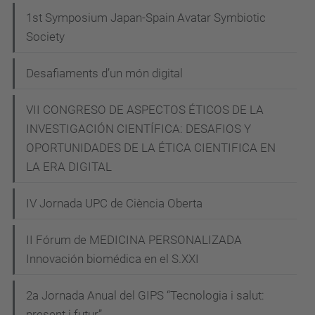
c
1st Symposium Japan-Spain Avatar Symbiotic
-
Society
d
Desafiaments d’un món digital
e
l
VII CONGRESO DE ASPECTOS ÉTICOS DE LA
-
INVESTIGACIÓN CIENTÍFICA: DESAFIOS Y
s
OPORTUNIDADES DE LA ÉTICA CIENTIFICA EN
e
LA ERA DIGITAL
r
v
IV Jornada UPC de Ciència Oberta
e
i
II Fórum de MEDICINA PERSONALIZADA
Innovación biomédica en el S.XXI
-
p
2a Jornada Anual del GIPS “Tecnologia i salut:
u
present i futur”