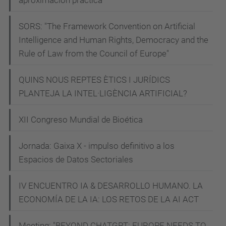
-
c
SORS: "The Framework Convention on Artificial
o
Intelligence and Human Rights, Democracy and the
m
Rule of Law from the Council of Europe"
-
QUINS NOUS REPTES ÈTICS I JURÍDICS
a
PLANTEJA LA INTEL·LIGÈNCIA ARTIFICIAL?
c
o
XII Congreso Mundial de Bioética
n
s
Jornada: Gaixa X - impulso definitivo a los
e
Espacios de Datos Sectoriales
g
u
IV ENCUENTRO IA & DESARROLLO HUMANO. LA
ECONOMÍA DE LA IA: LOS RETOS DE LA AI ACT
i
r
Meeting: "BEYOND CHATGPT: EUROPE NEEDS TO