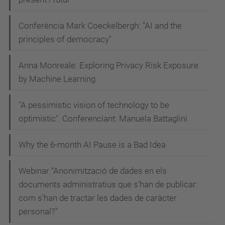
b
l
Conferència Mark Coeckelbergh: "AI and the
i
principles of democracy"
c
-
Anna Monreale: Exploring Privacy Risk Exposure
d
by Machine Learning
e
"A pessimistic vision of technology to be
-
optimistic". Conferenciant: Manuela Battaglini
c
a
Why the 6-month AI Pause is a Bad Idea
t
a
Webinar “Anonimització de dades en els
l
documents administratius que s’han de publicar:
u
com s’han de tractar les dades de caràcter
n
personal?"
y