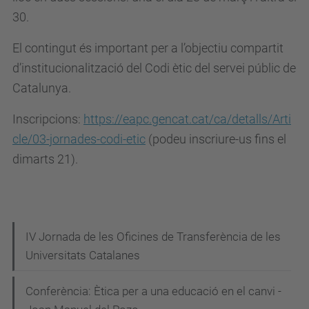
m
30.
i
El contingut és important per a l’objectiu compartit
t
d’institucionalització del Codi ètic del servei públic de
e
Catalunya.
-
e
Inscripcions:
https://eapc.gencat.cat/ca/detalls/Arti
t
cle/03-jornades-codi-etic
(podeu inscriure-us fins el
i
dimarts 21).
c
a
.
u
N
IV Jornada de les Oficines de Transferència de les
p
Universitats Catalanes
a
c
v
.
Conferència: Ètica per a una educació en el canvi -
e
e