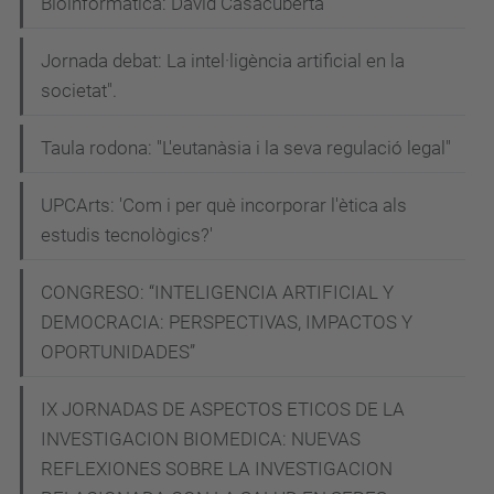
Bioinformàtica: David Casacuberta
l
i
Jornada debat: La intel·ligència artificial en la
c
societat".
Jornada:
Com
Taula rodona: "L'eutanàsia i la seva regulació legal"
aconseguir
UPCArts: 'Com i per què incorporar l'ètica als
que
estudis tecnològics?'
el
Codi
CONGRESO: “INTELIGENCIA ARTIFICIAL Y
ètic
DEMOCRACIA: PERSPECTIVAS, IMPACTOS Y
del
OPORTUNIDADES”
servei
públic
IX JORNADAS DE ASPECTOS ETICOS DE LA
de
INVESTIGACION BIOMEDICA: NUEVAS
Catalunya
REFLEXIONES SOBRE LA INVESTIGACION