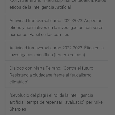
XXXVI Seminario Interdisciplinar de Bioética. Retos
-
éticos de la Inteligencia Artificial
e
n
Actividad transversal curso 2022-2023: Aspectos
-
éticos y normativos en la investigación con seres
e
humanos. Papel de los comités
l
-
Actividad transversal curso 2022-2023: Ética en la
investigación científica (tercera edición)
d
i
Diálogo con Marta Peirano: "Contra el futuro.
a
Resistencia ciudadana frente al feudalismo
-
climático"
a
-
"L’evolució del plagi i el rol de la intel·ligència
d
artificial: temps de repensar l'avaluació", per Mike
i
Sharples
a