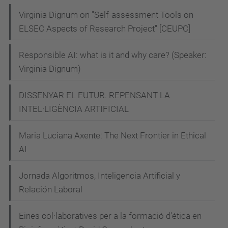
-
Virginia Dignum on "Self-assessment Tools on
ELSEC Aspects of Research Project" [CEUPC]
d
e
Responsible AI: what is it and why care? (Speaker:
l
Virginia Dignum)
-
s
DISSENYAR EL FUTUR. REPENSANT LA
e
INTEL·LIGÈNCIA ARTIFICIAL
r
v
Maria Luciana Axente: The Next Frontier in Ethical
e
AI
i
Jornada Algoritmos, Inteligencia Artificial y
-
Relación Laboral
p
u
Eines col·laboratives per a la formació d'ética en
b