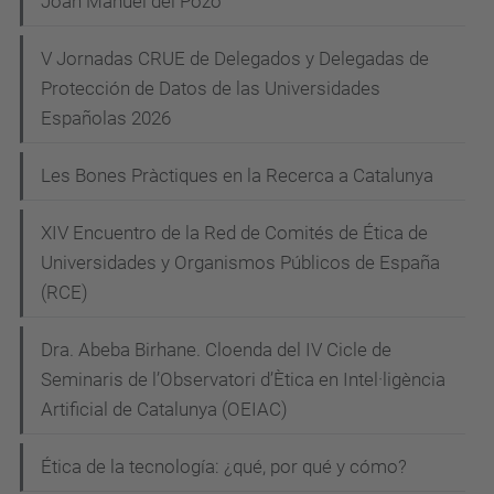
Joan Manuel del Pozo
g
d
V Jornadas CRUE de Delegados y Delegadas de
u
a
Protección de Datos de las Universidades
/
c
Españolas 2026
c
i
a
Les Bones Pràctiques en la Recerca a Catalunya
ó
/
a
XIV Encuentro de la Red de Comités de Ética de
c
Universidades y Organismos Públicos de España
t
(RCE)
u
Dra. Abeba Birhane. Cloenda del IV Cicle de
a
Seminaris de l’Observatori d’Ètica en Intel·ligència
l
Artificial de Catalunya (OEIAC)
i
t
Ética de la tecnología: ¿qué, por qué y cómo?
a