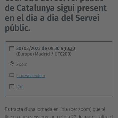
de Catalunya sigui present
en el dia a dia del Servei
públic.
h
30/03/2023
de
09:30
a
10:30
t
(Europe/Madrid / UTC200)
t
Zoom
p
s
Lloc web extern
:
iCal
/
/
c
Es tracta d’una jornada en línia (per zoom) que té
o
lloc en dues sessions: una el dia 23 de març i l’altra el