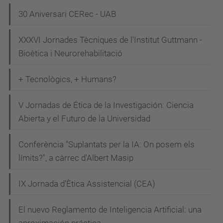
/
30 Aniversari CERec - UAB
c
o
XXXVI Jornades Tècniques de l'Institut Guttmann -
p
Bioètica i Neurorehabilitació
y
_
+ Tecnològics, + Humans?
o
f
V Jornadas de Ética de la Investigación: Ciencia
_
Abierta y el Futuro de la Universidad
j
Conferència "Suplantats per la IA: On posem els
o
límits?", a càrrec d'Albert Masip
r
n
IX Jornada d'Ètica Assistencial (CEA)
a
d
El nuevo Reglamento de Inteligencia Artificial: una
a
aproximación práctica