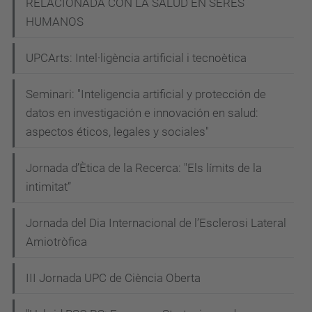
sigui
RELACIONADA CON LA SALUD EN SERES
present
HUMANOS
en
UPCArts: Intel·ligència artificial i tecnoètica
el
dia
Seminari: "Inteligencia artificial y protección de
a
datos en investigación e innovación en salud:
dia
aspectos éticos, legales y sociales"
del
Servei
Jornada d’Ètica de la Recerca: "Els límits de la
públic.
intimitat”
2023-
Jornada del Dia Internacional de l’Esclerosi Lateral
03-
Amiotròfica
30T09:30:00+02:00
2023-
III Jornada UPC de Ciència Oberta
03-
30T10:30:00+02:00