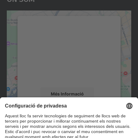
Necessitem el vostre
consentiment per carregar el
servei Google Maps!
Utilitzem un servei de tercers per incrustar
contingut del mapa que pugui recollir dades
sobre la vostra activitat. Reviseu-ne els
detalls i accepteu el servei per veure el
mapa.
Més Informació
Accepta
Contacte
powered by
Usercentrics Consent
Management Platform