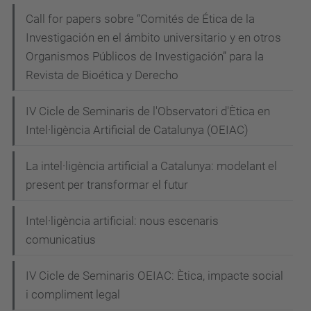
t
Call for papers sobre “Comités de Ética de la
/
Investigación en el ámbito universitario y en otros
e
Organismos Públicos de Investigación” para la
s
Revista de Bioética y Derecho
d
IV Cicle de Seminaris de l'Observatori d'Ètica en
e
Intel·ligència Artificial de Catalunya (OEIAC)
v
e
La intel·ligència artificial a Catalunya: modelant el
n
present per transformar el futur
i
m
Intel·ligència artificial: nous escenaris
e
comunicatius
n
t
IV Cicle de Seminaris OEIAC: Ètica, impacte social
s
i compliment legal