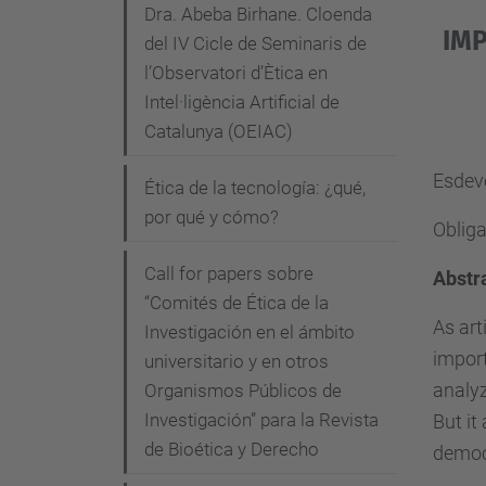
Dra. Abeba Birhane. Cloenda
i
IM
del IV Cicle de Seminaris de
c
l’Observatori d’Ètica en
a
Intel·ligència Artificial de
.
Catalunya (OEIAC)
u
Esdeve
p
Ética de la tecnología: ¿qué,
c
por qué y cómo?
Obliga
.
Call for papers sobre
e
Abstr
“Comités de Ética de la
d
As art
Investigación en el ámbito
u
import
universitario y en otros
/
analyz
Organismos Públicos de
c
Investigación” para la Revista
But it
a
de Bioética y Derecho
democ
/