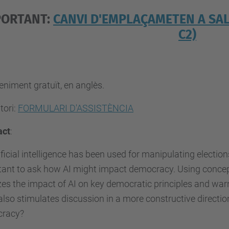
PORTANT:
CANVI D'EMPLAÇAMETEN A SALA
C2)
niment gratuït, en anglès.
tori:
FORMULARI D'ASSISTÈNCIA
act
:
ificial intelligence has been used for manipulating elections
ant to ask how AI might impact democracy. Using concepts
es the impact of AI on key democratic principles and warn
 also stimulates discussion in a more constructive directi
racy?