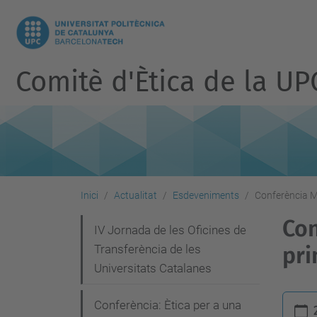
Comitè d'Ètica de la UP
Inici
Actualitat
Esdeveniments
Conferència M
Con
N
IV Jornada de les Oficines de
Transferència de les
pri
a
Universitats Catalanes
v
e
h
Conferència: Ètica per a una