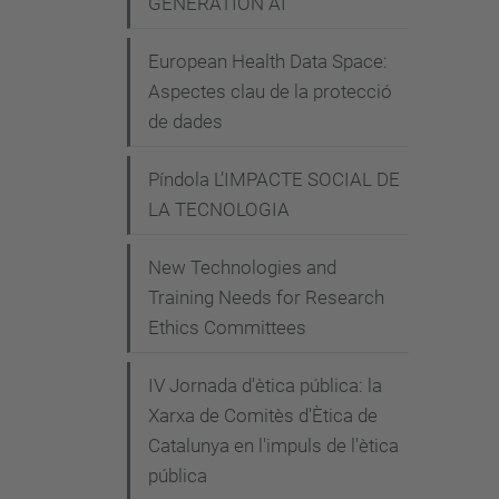
GENERATION AI"
t
h
European Health Data Space:
e
Aspectes clau de la protecció
-
de dades
p
r
Píndola L’IMPACTE SOCIAL DE
LA TECNOLOGIA
i
n
New Technologies and
c
Training Needs for Research
i
Ethics Committees
p
l
IV Jornada d'ètica pública: la
e
Xarxa de Comitès d'Ètica de
s
Catalunya en l'impuls de l'ètica
-
pública