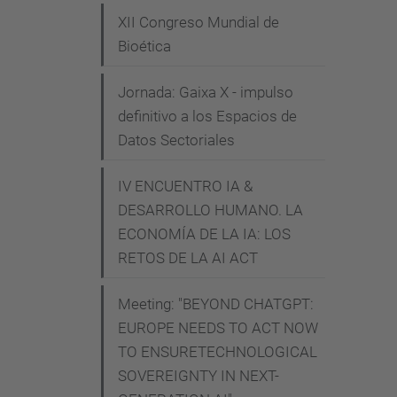
XII Congreso Mundial de
e
Bioética
l
b
Jornada: Gaixa X - impulso
e
definitivo a los Espacios de
r
Datos Sectoriales
g
h
IV ENCUENTRO IA &
-
DESARROLLO HUMANO. LA
a
ECONOMÍA DE LA IA: LOS
i
RETOS DE LA AI ACT
-
Meeting: "BEYOND CHATGPT:
a
EUROPE NEEDS TO ACT NOW
n
TO ENSURETECHNOLOGICAL
d
SOVEREIGNTY IN NEXT-
-