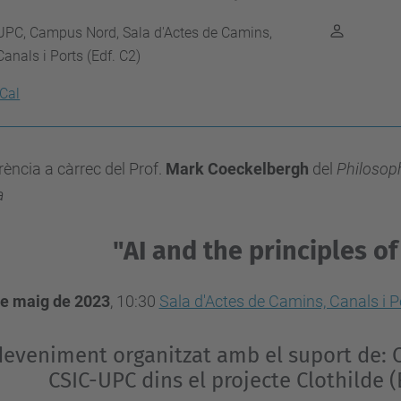
UPC, Campus Nord, Sala d'Actes de Camins,
Canals i Ports (Edf. C2)
iCal
ència a càrrec del Prof.
Mark Coeckelbergh
del
Philosoph
a
"AI and the principles o
de maig de 2023
, 10:30
Sala d'Actes de Camins, Canals i P
eveniment organitzat amb el suport de: Com
CSIC-UPC dins el projecte Clothilde