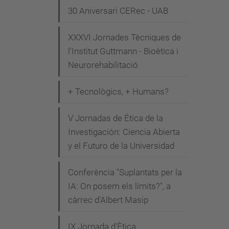
30 Aniversari CERec - UAB
e
n
XXXVI Jornades Tècniques de
i
l'Institut Guttmann - Bioètica i
m
Neurorehabilitació
e
n
+ Tecnològics, + Humans?
t
s
V Jornadas de Ética de la
/
Investigación: Ciencia Abierta
y el Futuro de la Universidad
c
o
Conferència "Suplantats per la
n
IA: On posem els límits?", a
f
càrrec d'Albert Masip
e
r
IX Jornada d'Ètica