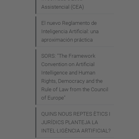
e
Assistencial (CEA)
n
c
El nuevo Reglamento de
i
Inteligencia Artificial: una
aproximación práctica
a
-
SORS: "The Framework
m
Convention on Artificial
a
Intelligence and Human
r
Rights, Democracy and the
k
Rule of Law from the Council
-
of Europe"
c
o
QUINS NOUS REPTES ÈTICS I
e
JURÍDICS PLANTEJA LA
c
INTEL·LIGÈNCIA ARTIFICIAL?
k