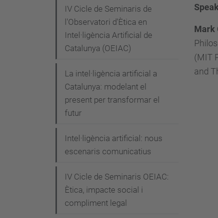
a
Speak
IV Cicle de Seminaris de
c
l'Observatori d'Ètica en
Mark 
t
Intel·ligència Artificial de
Philos
u
Catalunya (OEIAC)
(MIT P
a
and Th
La intel·ligència artificial a
l
Catalunya: modelant el
i
present per transformar el
t
futur
a
t
Intel·ligència artificial: nous
/
escenaris comunicatius
e
s
IV Cicle de Seminaris OEIAC:
d
Ètica, impacte social i
e
compliment legal
v