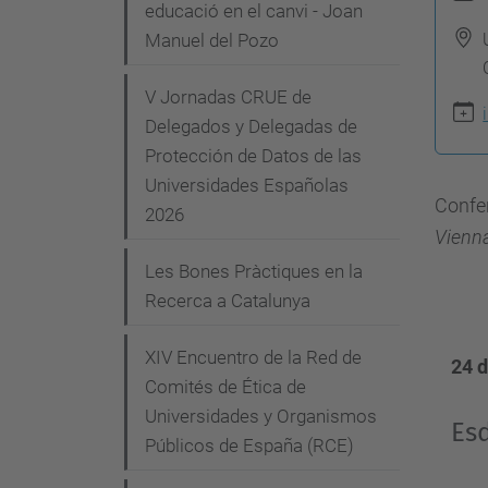
t
g
educació en el canvi - Joan
t
Manuel del Pozo
a
p
c
V Jornadas CRUE de
s
i
Delegados y Delegadas de
:
Protección de Datos de las
ó
/
Universidades Españolas
/
Confer
2026
c
Vienn
o
Les Bones Pràctiques en la
m
Recerca a Catalunya
i
t
XIV Encuentro de la Red de
24 
e
Comités de Ética de
Universidades y Organismos
-
Esd
Públicos de España (RCE)
e
t