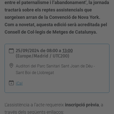
entre el paternalisme i l’abandonament’, la jornada
tractarà sobre els reptes assistencials que
sorgeixen arran de la Convenció de Nova York.
Com a novetat, aquesta edició serà acreditada pel
Consell de Col·legis de Metges de Catalunya.
h
25/09/2024
de
08:00
a
13:00
t
(Europe/Madrid / UTC200)
t
Auditori del Parc Sanitari Sant Joan de Déu -
p
Sant Boi de Llobregat
s
iCal
:
/
/
L’assistència a l’acte requereix
inscripció prèvia
, a
c
través dels següents enllaços:
o