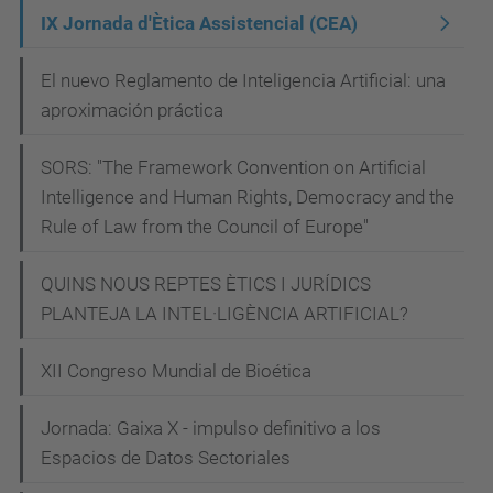
Sota
IX Jornada d'Ètica Assistencial (CEA)
el
títol
El nuevo Reglamento de Inteligencia Artificial: una
‘Qui
aproximación práctica
decideix
SORS: "The Framework Convention on Artificial
sobre
Intelligence and Human Rights, Democracy and the
la
Rule of Law from the Council of Europe"
meva
salut:
QUINS NOUS REPTES ÈTICS I JURÍDICS
entre
PLANTEJA LA INTEL·LIGÈNCIA ARTIFICIAL?
el
paternalisme
XII Congreso Mundial de Bioética
i
l’abandonament’,
Jornada: Gaixa X - impulso definitivo a los
la
Espacios de Datos Sectoriales
jornada