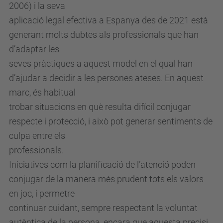
2006) i la seva
e
aplicació legal efectiva a Espanya des de 2021 està
d
generant molts dubtes als professionals que han
u
d’adaptar les
/
seves pràctiques a aquest model en el qual han
c
d’ajudar a decidir a les persones ateses. En aquest
a
marc, és habitual
/
trobar situacions en què resulta difícil conjugar
a
respecte i protecció, i això pot generar sentiments de
c
culpa entre els
t
professionals.
u
Iniciatives com la planificació de l’atenció poden
a
conjugar de la manera més prudent tots els valors
l
en joc, i permetre
i
continuar cuidant, sempre respectant la voluntat
t
autèntica de la persona, encara que aquesta precisi