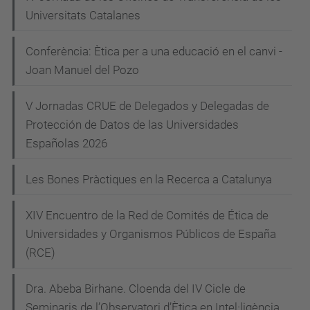
/
Universitats Catalanes
a
i
v
Conferència: Ètica per a una educació en el canvi -
x
e
Joan Manuel del Pozo
-
g
j
V Jornadas CRUE de Delegados y Delegadas de
a
o
Protección de Datos de las Universidades
r
c
Españolas 2026
n
i
a
Les Bones Pràctiques en la Recerca a Catalunya
ó
d
a
XIV Encuentro de la Red de Comités de Ética de
-
Universidades y Organismos Públicos de España
(RCE)
d
e
Dra. Abeba Birhane. Cloenda del IV Cicle de
t
Seminaris de l’Observatori d’Ètica en Intel·ligència