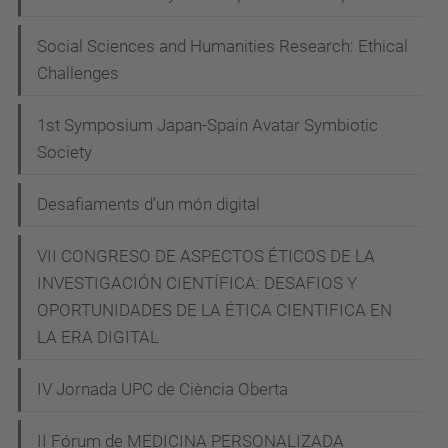
a
novetat,
Social Sciences and Humanities Research: Ethical
aquesta
Challenges
edició
1st Symposium Japan-Spain Avatar Symbiotic
serà
Society
acreditada
pel
Desafiaments d’un món digital
Consell
de
VII CONGRESO DE ASPECTOS ÉTICOS DE LA
Col·legis
INVESTIGACIÓN CIENTÍFICA: DESAFIOS Y
de
OPORTUNIDADES DE LA ÉTICA CIENTIFICA EN
Metges
LA ERA DIGITAL
de
Catalunya.
IV Jornada UPC de Ciència Oberta
II Fórum de MEDICINA PERSONALIZADA