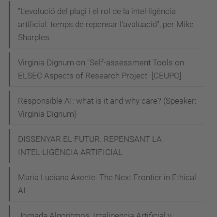
"L’evolució del plagi i el rol de la intel·ligència
artificial: temps de repensar l'avaluació", per Mike
Sharples
Virginia Dignum on "Self-assessment Tools on
ELSEC Aspects of Research Project" [CEUPC]
Responsible AI: what is it and why care? (Speaker:
Virginia Dignum)
DISSENYAR EL FUTUR. REPENSANT LA
INTEL·LIGÈNCIA ARTIFICIAL
Maria Luciana Axente: The Next Frontier in Ethical
AI
Jornada Algoritmos, Inteligencia Artificial y