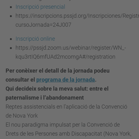
Inscripció presencial
m
https://inscripcions.pssjd.org/Inscripciones/Regist
i
cursoJornada=24J007
t
e
Inscripció online
-
https://pssjd.zoom.us/webinar/register/WN_-
e
kqu3rtIQ6mfUAd2mcomgA#/registration
t
Per conèixer el detall de la jornada podeu
i
consultar el
programa de la jornada
.
c
Qui decideix sobre la meva salut: entre el
a
paternalisme i l’abandonament
.
Reptes assistencials en l’aplicació de la Convenció
u
de Nova York
p
El nou paradigma impulsat per la Convenció de
c
Drets de les Persones amb Discapacitat (Nova York,
.