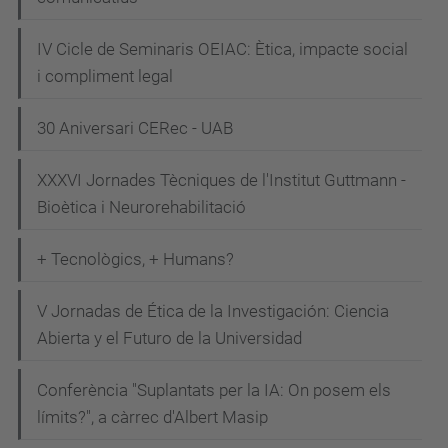
-
IV Cicle de Seminaris OEIAC: Ètica, impacte social
c
i compliment legal
e
a
30 Aniversari CERec - UAB
IX
Jornada
XXXVI Jornades Tècniques de l'Institut Guttmann -
d'Ètica
Bioètica i Neurorehabilitació
Assistencial
(CEA)
+ Tecnològics, + Humans?
2024-
09-
V Jornadas de Ética de la Investigación: Ciencia
Abierta y el Futuro de la Universidad
25T08:00:00+02:00
2024-
Conferència "Suplantats per la IA: On posem els
09-
límits?", a càrrec d'Albert Masip
25T13:00:00+02:00