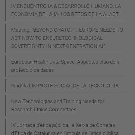
IV ENCUENTRO IA & DESARROLLO HUMANO. LA
tractarà
ECONOMÍA DE LA IA: LOS RETOS DE LA AI ACT
sobre
els
Meeting: "BEYOND CHATGPT: EUROPE NEEDS TO
reptes
ACT NOW TO ENSURETECHNOLOGICAL
assistencials
SOVEREIGNTY IN NEXT-GENERATION AI"
que
sorgeixen
European Health Data Space: Aspectes clau de la
arran
protecció de dades
de
Píndola L’IMPACTE SOCIAL DE LA TECNOLOGIA
la
Convenció
New Technologies and Training Needs for
de
Research Ethics Committees
Nova
York.
IV Jornada d'ètica pública: la Xarxa de Comitès
Com
d'Ètica de Catalunya en l'impuls de l'ètica pública