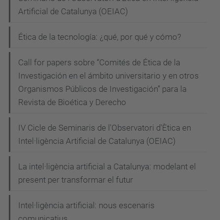
i
Artificial de Catalunya (OEIAC)
c
a
Ética de la tecnología: ¿qué, por qué y cómo?
-
a
Call for papers sobre “Comités de Ética de la
s
Investigación en el ámbito universitario y en otros
s
Organismos Públicos de Investigación” para la
i
Revista de Bioética y Derecho
s
IV Cicle de Seminaris de l'Observatori d'Ètica en
t
Intel·ligència Artificial de Catalunya (OEIAC)
e
n
La intel·ligència artificial a Catalunya: modelant el
c
present per transformar el futur
i
a
Intel·ligència artificial: nous escenaris
l
comunicatius