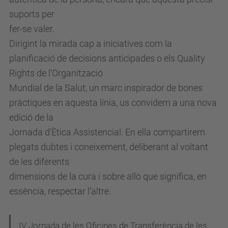
a
suports per
t
fer-se valer.
/
Dirigint la mirada cap a iniciatives com la
e
planificació de decisions anticipades o els Quality
s
Rights de l’Organització
d
Mundial de la Salut, un marc inspirador de bones
e
pràctiques en aquesta línia, us convidem a una nova
v
edició de la
e
Jornada d’Ètica Assistencial. En ella compartirem
n
plegats dubtes i coneixement, deliberant al voltant
i
de les diferents
m
dimensions de la cura i sobre allò que significa, en
e
essència, respectar l’altre.
n
t
s
N
IV Jornada de les Oficines de Transferència de les