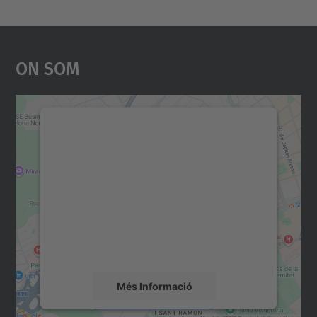
On Som
Necessitem el vostre
consentiment per carregar el
servei Google Maps!
Utilitzem un servei de tercers per incrustar
contingut del mapa que pugui recollir dades
sobre la vostra activitat. Reviseu-ne els
detalls i accepteu el servei per veure el
mapa.
Més Informació