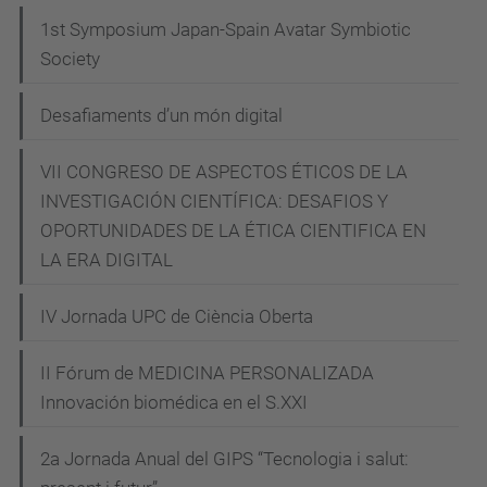
LA
1st Symposium Japan-Spain Avatar Symbiotic
INTEL·LIGÈNCIA
Society
ARTIFICIAL?
2024-
Desafiaments d’un món digital
04-
30T18:30:00+02:00
VII CONGRESO DE ASPECTOS ÉTICOS DE LA
2024-
INVESTIGACIÓN CIENTÍFICA: DESAFIOS Y
04-
OPORTUNIDADES DE LA ÉTICA CIENTIFICA EN
30T19:30:00+02:00
LA ERA DIGITAL
IV Jornada UPC de Ciència Oberta
II Fórum de MEDICINA PERSONALIZADA
Innovación biomédica en el S.XXI
2a Jornada Anual del GIPS “Tecnologia i salut: