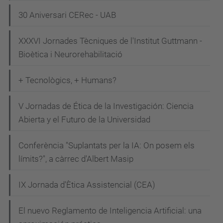
s
30 Aniversari CERec - UAB
-
p
XXXVI Jornades Tècniques de l'Institut Guttmann -
l
Bioètica i Neurorehabilitació
a
n
+ Tecnològics, + Humans?
t
V Jornadas de Ética de la Investigación: Ciencia
e
Abierta y el Futuro de la Universidad
j
a
Conferència "Suplantats per la IA: On posem els
-
límits?", a càrrec d'Albert Masip
l
a
IX Jornada d'Ètica Assistencial (CEA)
-
i
El nuevo Reglamento de Inteligencia Artificial: una