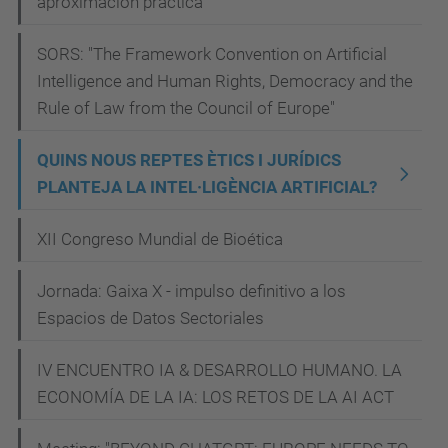
aproximación práctica
n
t
SORS: "The Framework Convention on Artificial
e
Intelligence and Human Rights, Democracy and the
l
Rule of Law from the Council of Europe"
-
l
QUINS NOUS REPTES ÈTICS I JURÍDICS
i
PLANTEJA LA INTEL·LIGÈNCIA ARTIFICIAL?
g
e
XII Congreso Mundial de Bioética
n
Jornada: Gaixa X - impulso definitivo a los
c
Espacios de Datos Sectoriales
i
a
IV ENCUENTRO IA & DESARROLLO HUMANO. LA
-
ECONOMÍA DE LA IA: LOS RETOS DE LA AI ACT
a
r