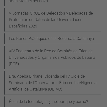
e
Joan Manuel del Pozo
i
g
n
V Jornadas CRUE de Delegados y Delegadas de
a
s
Protección de Datos de las Universidades
c
-
Españolas 2026
n
i
o
Les Bones Pràctiques en la Recerca a Catalunya
ó
u
XIV Encuentro de la Red de Comités de Ética de
s
Universidades y Organismos Públicos de España
-
(RCE)
r
e
Dra. Abeba Birhane. Cloenda del IV Cicle de
p
Seminaris de l’Observatori d’Ètica en Intel·ligència
t
Artificial de Catalunya (OEIAC)
e
s
Ética de la tecnología: ¿qué, por qué y cómo?