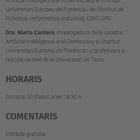
Artificial Intelligence and Democracy a l'Institut
/
Universitari Europeu de Florència i de l'Institut de
c
Robòtica i Informàtica Industrial, CSIC-UPC.
a
/
Dra. Marta Cantero
, investigadora de la càtedra
a
Artificial Intelligence and Democracy a l’Institut
c
Universitari Europeu de Florència i y professora a
t
l'escola de dret de la Universitat de Tartu.
u
a
HORARIS
l
i
Dimarts 30 d’abril, a les 18.30 h
t
a
COMENTARIS
t
/
Entrada gratuïta
e