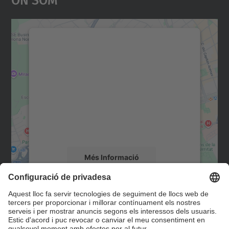
Necessitem el vostre
consentiment per carregar el
servei Google Maps!
Utilitzem un servei de tercers per incrustar
contingut del mapa que pugui recollir dades
sobre la vostra activitat. Reviseu-ne els
detalls i accepteu el servei per veure el
mapa.
Més Informació
Accepta
Contacte
powered by
Usercentrics Consent
Management Platform