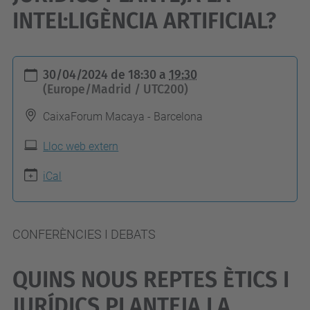
INTEL·LIGÈNCIA ARTIFICIAL?
h
30/04/2024
de
18:30
a
19:30
t
(Europe/Madrid / UTC200)
t
CaixaForum Macaya - Barcelona
p
s
Lloc web extern
:
iCal
/
/
c
CONFERÈNCIES I DEBATS
o
m
QUINS NOUS REPTES ÈTICS I
i
JURÍDICS PLANTEJA LA
t