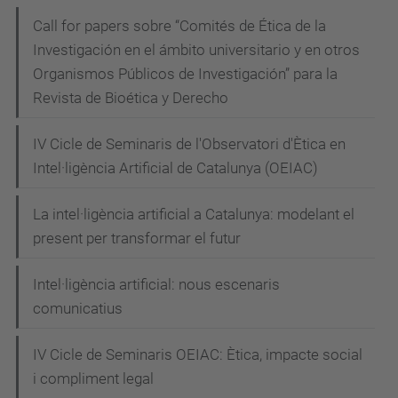
-
e
Call for papers sobre “Comités de Ética de la
Investigación en el ámbito universitario y en otros
t
Organismos Públicos de Investigación” para la
i
Revista de Bioética y Derecho
c
s
IV Cicle de Seminaris de l'Observatori d'Ètica en
-
Intel·ligència Artificial de Catalunya (OEIAC)
i
-
La intel·ligència artificial a Catalunya: modelant el
j
present per transformar el futur
u
r
Intel·ligència artificial: nous escenaris
comunicatius
i
d
IV Cicle de Seminaris OEIAC: Ètica, impacte social
i
i compliment legal
c