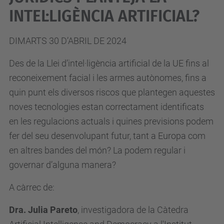
INTEL·LIGÈNCIA ARTIFICIAL?
e
-
DIMARTS 30 D’ABRIL DE 2024
e
t
Des de la Llei d’intel·ligència artificial de la UE fins al
i
reconeixement facial i les armes autònomes, fins a
c
quin punt els diversos riscos que plantegen aquestes
a
noves tecnologies estan correctament identificats
.
en les regulacions actuals i quines previsions podem
u
fer del seu desenvolupant futur, tant a Europa com
p
en altres bandes del món? La podem regular i
c
governar d’alguna manera?
.
e
A càrrec de:
d
Dra. Julia Pareto
, investigadora de la Càtedra
u