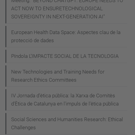
Meeting: "BEYOND CHATGPT: EUROPE NEEDS TO
t
ACT NOW TO ENSURETECHNOLOGICAL
i
SOVEREIGNTY IN NEXT-GENERATION AI"
f
i
European Health Data Space: Aspectes clau de la
protecció de dades
c
i
Píndola L’IMPACTE SOCIAL DE LA TECNOLOGIA
a
l
New Technologies and Training Needs for
QUINS
Research Ethics Committees
NOUS
REPTES
IV Jornada d'ètica pública: la Xarxa de Comitès
ÈTICS
d'Ètica de Catalunya en l'impuls de l'ètica pública
I
JURÍDICS
Social Sciences and Humanities Research: Ethical
Challenges
PLANTEJA