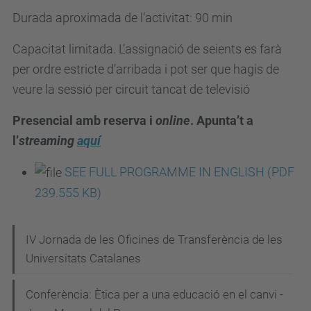
Durada aproximada de l’activitat: 90 min
s
d
Capacitat limitada. L’assignació de seients es farà
e
per ordre estricte d’arribada i pot ser que hagis de
v
veure la sessió per circuit tancat de televisió
e
n
Presencial amb reserva i
online
. Apunta’t a
i
l’
streaming
aquí
m
SEE FULL PROGRAMME IN ENGLISH
(PDF
e
239.555
KB
)
n
t
N
s
IV Jornada de les Oficines de Transferència de les
Universitats Catalanes
/
a
q
v
Conferència: Ètica per a una educació en el canvi -
u