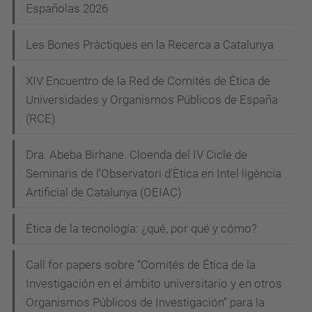
c
Españolas 2026
s
i
d
Les Bones Pràctiques en la Recerca a Catalunya
ó
e
v
XIV Encuentro de la Red de Comités de Ética de
e
Universidades y Organismos Públicos de España
(RCE)
n
i
Dra. Abeba Birhane. Cloenda del IV Cicle de
m
Seminaris de l’Observatori d’Ètica en Intel·ligència
e
Artificial de Catalunya (OEIAC)
n
t
Ética de la tecnología: ¿qué, por qué y cómo?
s
/
Call for papers sobre “Comités de Ética de la
u
Investigación en el ámbito universitario y en otros
p
Organismos Públicos de Investigación” para la