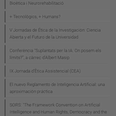
-
Bioètica i Neurorehabilitació
q
u
+ Tecnològics, + Humans?
e
V Jornadas de Ética de la Investigación: Ciencia
-
Abierta y el Futuro de la Universidad
i
n
Conferència "Suplantats per la IA: On posem els
c
límits?", a càrrec d'Albert Masip
o
r
IX Jornada d'Ètica Assistencial (CEA)
p
o
El nuevo Reglamento de Inteligencia Artificial: una
r
aproximación práctica
a
SORS: "The Framework Convention on Artificial
r
Intelligence and Human Rights, Democracy and the
-