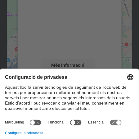
consentiment per carregar el
servei Google Maps!
Utilitzem un servei de tercers per incrustar
contingut del mapa que pugui recollir dades
sobre la vostra activitat. Reviseu-ne els
detalls i accepteu el servei per veure el
mapa.
Més Informació
Accepta
Contacte
powered by
Usercentrics Consent
Management Platform
Formulari de contacte