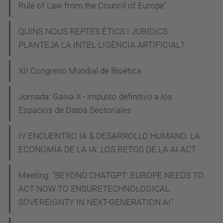
Rule of Law from the Council of Europe"
l
e
QUINS NOUS REPTES ÈTICS I JURÍDICS
t
PLANTEJA LA INTEL·LIGÈNCIA ARTIFICIAL?
i
c
XII Congreso Mundial de Bioética
a
-
Jornada: Gaixa X - impulso definitivo a los
a
Espacios de Datos Sectoriales
l
IV ENCUENTRO IA & DESARROLLO HUMANO. LA
s
ECONOMÍA DE LA IA: LOS RETOS DE LA AI ACT
-
e
Meeting: "BEYOND CHATGPT: EUROPE NEEDS TO
s
ACT NOW TO ENSURETECHNOLOGICAL
t
SOVEREIGNTY IN NEXT-GENERATION AI"
u