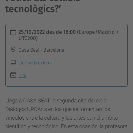
tecnològics?'
h
25/10/2022
des de
18:00
(Europe/Madrid /
t
UTC200)
t
Casa Seat - Barcelona
p
s
Lloc web extern
:
iCal
/
/
c
Llega a CASA SEAT la segunda cita del ciclo
o
Diálogos UPCArts en los que se fomentan los
m
vínculos entre la cultura y las artes con el ámbito
i
científico y tecnológico. En esta ocasión, la profesora
t