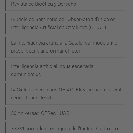
Revista de Bioética y Derecho
c
a
IV Cicle de Seminaris de l'Observatori d'Ètica en
r
Intel·ligència Artificial de Catalunya (OEIAC)
t
s
La intel·ligència artificial a Catalunya: modelant el
-
present per transformar el futur
c
o
Intel·ligència artificial: nous escenaris
m
comunicatius
-
IV Cicle de Seminaris OEIAC: Ètica, impacte social
i
i compliment legal
-
p
30 Aniversari CERec - UAB
e
r
XXXVI Jornades Tècniques de l'Institut Guttmann -