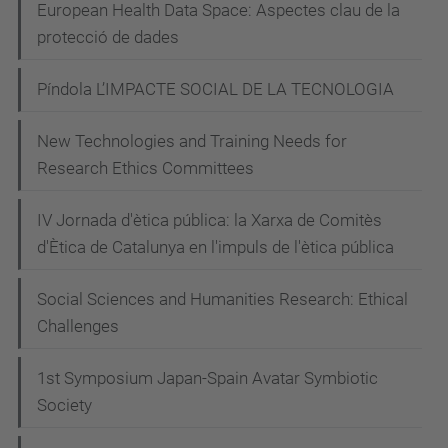
d
European Health Data Space: Aspectes clau de la
i
protecció de dades
s
Píndola L’IMPACTE SOCIAL DE LA TECNOLOGIA
-
t
New Technologies and Training Needs for
e
Research Ethics Committees
c
n
IV Jornada d'ètica pública: la Xarxa de Comitès
o
d'Ètica de Catalunya en l'impuls de l'ètica pública
l
o
Social Sciences and Humanities Research: Ethical
g
Challenges
i
1st Symposium Japan-Spain Avatar Symbiotic
c
Society
s
UPCArts: