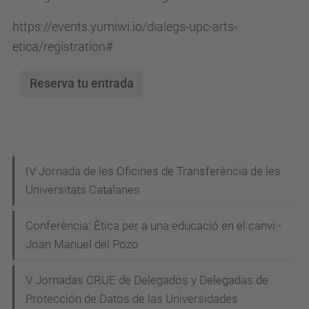
/
https://events.yumiwi.io/dialegs-upc-arts-
c
etica/registration#
a
/
Reserva tu entrada
a
c
t
u
a
N
IV Jornada de les Oficines de Transferència de les
l
Universitats Catalanes
a
i
v
Conferència: Ètica per a una educació en el canvi -
t
e
Joan Manuel del Pozo
a
g
t
V Jornadas CRUE de Delegados y Delegadas de
a
/
Protección de Datos de las Universidades
e