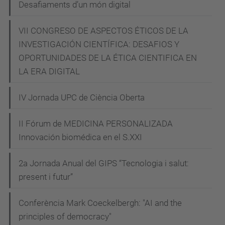
Desafiaments d’un món digital
'Com
i
VII CONGRESO DE ASPECTOS ÉTICOS DE LA
per
INVESTIGACIÓN CIENTÍFICA: DESAFIOS Y
què
OPORTUNIDADES DE LA ÉTICA CIENTIFICA EN
incorporar
LA ERA DIGITAL
l'ètica
als
IV Jornada UPC de Ciència Oberta
estudis
II Fórum de MEDICINA PERSONALIZADA
tecnològics?'
Innovación biomédica en el S.XXI
2022-
10-
2a Jornada Anual del GIPS “Tecnologia i salut:
25T18:00:00+02:00
present i futur”
2022-
10-
Conferència Mark Coeckelbergh: "AI and the
25T23:59:59+02:00
principles of democracy"