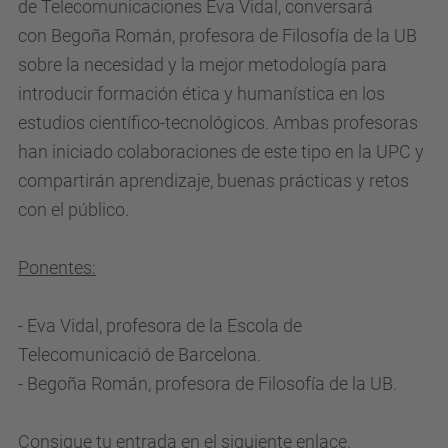
de Telecomunicaciones
Eva Vidal
, conversará
e
con
Begoña Román
, profesora de Filosofía de la UB
-
sobre la necesidad y la mejor metodología para
e
introducir formación ética y humanística en los
t
estudios científico-tecnológicos. Ambas profesoras
i
han iniciado colaboraciones de este tipo en la UPC y
c
compartirán aprendizaje, buenas prácticas y retos
a
con el público.
.
u
Ponentes:
p
c
-
Eva Vidal
, profesora de la Escola de
.
Telecomunicació de Barcelona.
e
-
Begoña Román
, profesora de Filosofía de la UB.
d
u
Consigue tu entrada en el siguiente enlace.